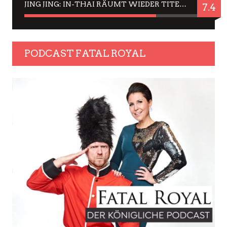
JING JING: IN-THAI RÄUMT WIEDER TITEL AB – EIN ZWEI-STUNDEN-ERLEBNISBERICHT
7.4
PODCAST FATAL ROYAL