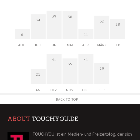
39
38
34
32
28
6
11
AUG.
JULI
JUNI
MAI
APR.
MÄRZ
FEB.
41
41
35
29
21
JAN.
DEZ.
NOV.
OKT.
SEP.
BACK TO TOP
ABOUT
TOUCHYOU.DE
TOUCHYOU ist ein Medien- und Freizeitblog, der sich