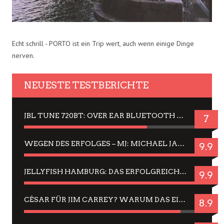
Echt schrill - PORTO ist ein Trip wert, auch wenn einige Dinge
nerven.
NEUESTE TESTBERICHTE
JBL TUNE 720BT: OVER EAR BLUETOOTH KOPFHÖRER UM DIE 50,-€ IM DAUER-TEST
7
WEGEN DES ERFOLGES – MJ: MICHAEL JACKSON MUSICAL IN EINER MATINEE SEHEN
9.9
JELLYFISH HAMBURG: DAS ERFOLGREICHE SOMMER-MENÜ 2025 IN GEFÜHLEN UND BILDERN
9.9
CÉSAR FÜR JIM CARREY? WARUM DAS EINER DER NERVIGSTEN ACTORS IST UND BLEIBT
8.9