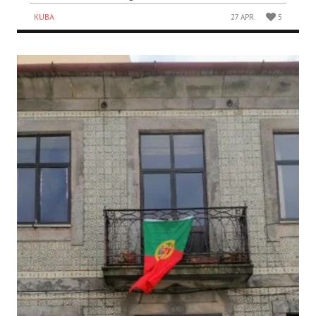
KUBA
27 APR.
5