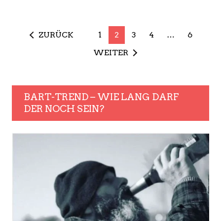
ZURÜCK
1
2
3
4
…
6
WEITER
BART-TREND – WIE LANG DARF
DER NOCH SEIN?