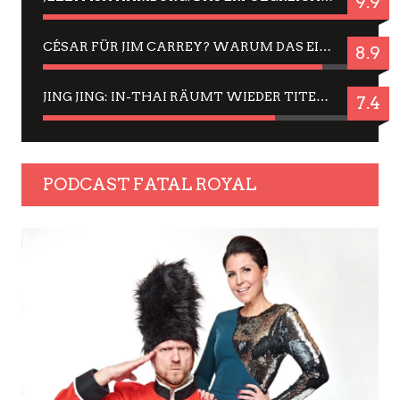
9.9
CÉSAR FÜR JIM CARREY? WARUM DAS EINER DER NERVIGSTEN ACTORS IST UND BLEIBT
8.9
JING JING: IN-THAI RÄUMT WIEDER TITEL AB – EIN ZWEI-STUNDEN-ERLEBNISBERICHT
7.4
PODCAST FATAL ROYAL