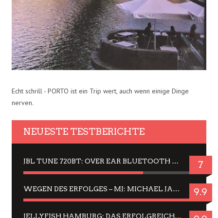
Echt schrill - PORTO ist ein Trip wert, auch wenn einige Dinge
nerven.
NEUESTE TESTBERICHTE
JBL TUNE 720BT: OVER EAR BLUETOOTH KOPFHÖRER UM DIE 50,-€ IM DAUER-TEST
7
WEGEN DES ERFOLGES – MJ: MICHAEL JACKSON MUSICAL IN EINER MATINEE SEHEN
9.9
JELLYFISH HAMBURG: DAS ERFOLGREICHE SOMMER-MENÜ 2025 IN GEFÜHLEN UND BILDERN