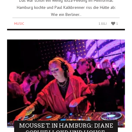
Das war schon ein wenig Ibiza-Feeling im Miniformat:
Hamburg kochte und Paul Kalkbrenner riss die Hütte ab:
Wie ein Berliner..
MUSIC
1 JULI
1
MOUSSE T. IN HAMBURG: DJANE