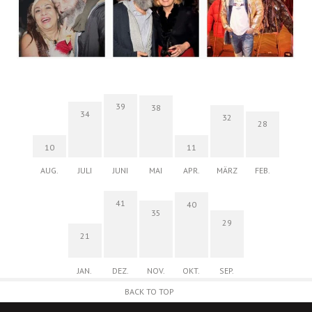
39
38
34
32
28
10
11
AUG.
JULI
JUNI
MAI
APR.
MÄRZ
FEB.
41
40
35
29
21
JAN.
DEZ.
NOV.
OKT.
SEP.
BACK TO TOP