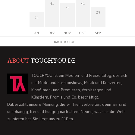
41
41
35
29
21
JAN.
DEZ.
NOV.
OKT.
SEP.
BACK TO TOP
ABOUT
TOUCHYOU.DE
TOUCHYOU ist ein Medien- und Freizeitblog, der sich
mit Mode und Fashionshows, Musik und Konzerten,
Kinofilmen- und Premieren, Vernissagen und
Künstlern, Promis und Co. beschäftigt.
Dabei zählt unsere Meinung, die wir hier verbreiten, denn wir sind
unabhängig, frei und hungrig nach allem Neuen, was uns die Welt
zu bieten hat. Sie liegt uns zu Füßen.