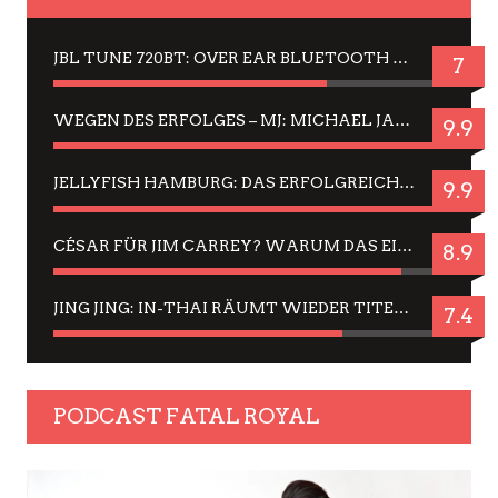
JBL TUNE 720BT: OVER EAR BLUETOOTH KOPFHÖRER UM DIE 50,-€ IM DAUER-TEST
7
WEGEN DES ERFOLGES – MJ: MICHAEL JACKSON MUSICAL IN EINER MATINEE SEHEN
9.9
JELLYFISH HAMBURG: DAS ERFOLGREICHE SOMMER-MENÜ 2025 IN GEFÜHLEN UND BILDERN
9.9
CÉSAR FÜR JIM CARREY? WARUM DAS EINER DER NERVIGSTEN ACTORS IST UND BLEIBT
8.9
JING JING: IN-THAI RÄUMT WIEDER TITEL AB – EIN ZWEI-STUNDEN-ERLEBNISBERICHT
7.4
PODCAST FATAL ROYAL