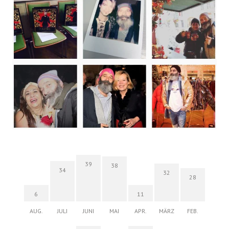
39
38
34
32
28
6
11
AUG.
JULI
JUNI
MAI
APR.
MÄRZ
FEB.