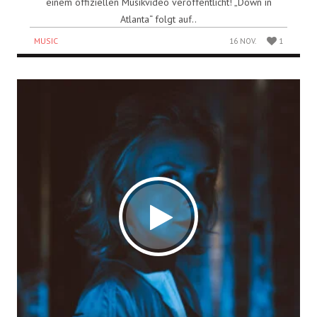
einem offiziellen Musikvideo veröffentlicht! „Down in
Atlanta“ folgt auf..
MUSIC
16 NOV.
1