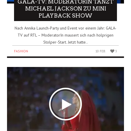
GALA-TV: MODERATORIN TANZT
MICHAEL JACKSON ZU MINI
PLAYBACK SHOW
Nach Annika Launch-Party und Event vor einem Jahr: GALA-
TV auf RTL – ModeratorIn mausert sich nach holprigen
Stolper-Start. Jetzt hatte..
FASHION
10 FEB.
3