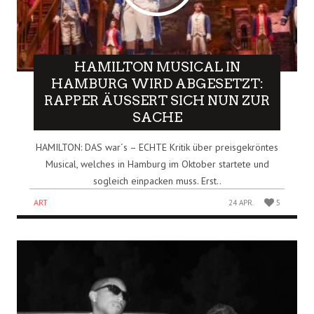
HAMILTON MUSICAL IN
HAMBURG WIRD ABGESETZT:
RAPPER ÄUSSERT SICH NUN ZUR S
ACHE
HAMILTON: DAS war´s – ECHTE Kritik über preisgekröntes
Musical, welches in Hamburg im Oktober startete und
sogleich einpacken muss. Erst..
ART
24 APR.
5