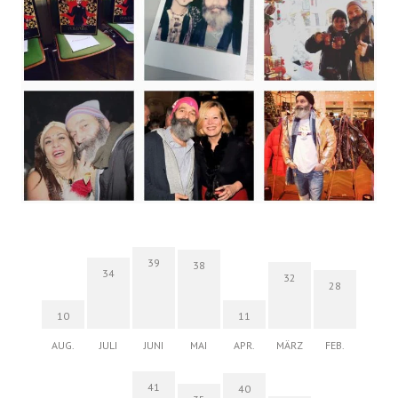
39
38
34
32
28
10
11
AUG.
JULI
JUNI
MAI
APR.
MÄRZ
FEB.
41
40