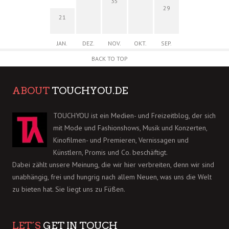
35
29
21
JAN.
DEZ.
NOV.
OKT.
SEP.
BACK TO TOP
ABOUT
TOUCHYOU.DE
TOUCHYOU ist ein Medien- und Freizeitblog, der sich
mit Mode und Fashionshows, Musik und Konzerten,
Kinofilmen- und Premieren, Vernissagen und
Künstlern, Promis und Co. beschäftigt.
Dabei zählt unsere Meinung, die wir hier verbreiten, denn wir sind
unabhängig, frei und hungrig nach allem Neuen, was uns die Welt
zu bieten hat. Sie liegt uns zu Füßen.
LET´S
GET IN TOUCH