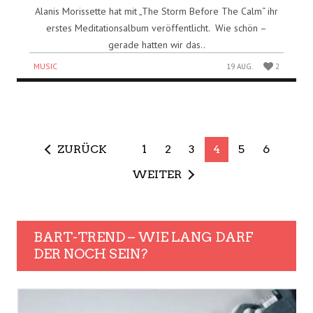
Alanis Morissette hat mit „The Storm Before The Calm“ ihr
erstes Meditationsalbum veröffentlicht. Wie schön –
gerade hatten wir das..
MUSIC
19 AUG.
2
ZURÜCK
1
2
3
4
5
6
WEITER
BART-TREND – WIE LANG DARF
DER NOCH SEIN?