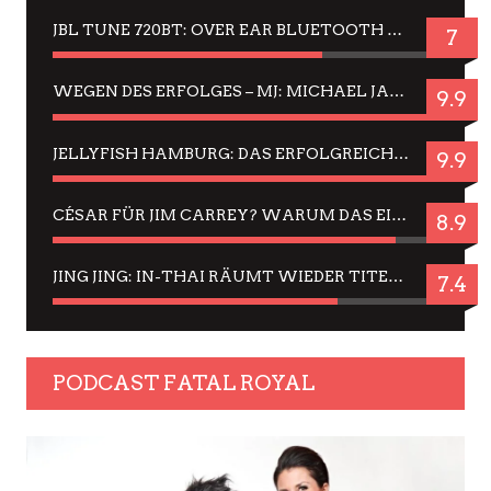
JBL TUNE 720BT: OVER EAR BLUETOOTH KOPFHÖRER UM DIE 50,-€ IM DAUER-TEST
7
WEGEN DES ERFOLGES – MJ: MICHAEL JACKSON MUSICAL IN EINER MATINEE SEHEN
9.9
JELLYFISH HAMBURG: DAS ERFOLGREICHE SOMMER-MENÜ 2025 IN GEFÜHLEN UND BILDERN
9.9
CÉSAR FÜR JIM CARREY? WARUM DAS EINER DER NERVIGSTEN ACTORS IST UND BLEIBT
8.9
JING JING: IN-THAI RÄUMT WIEDER TITEL AB – EIN ZWEI-STUNDEN-ERLEBNISBERICHT
7.4
PODCAST FATAL ROYAL