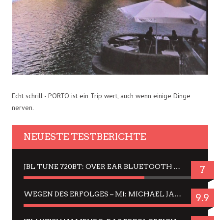
Echt schrill - PORTO ist ein Trip wert, auch wenn einige Dinge
nerven.
NEUESTE TESTBERICHTE
JBL TUNE 720BT: OVER EAR BLUETOOTH KOPFHÖRER UM DIE 50,-€ IM DAUER-TEST
7
WEGEN DES ERFOLGES – MJ: MICHAEL JACKSON MUSICAL IN EINER MATINEE SEHEN
9.9