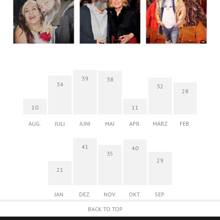
39
38
34
32
28
10
11
AUG.
JULI
JUNI
MAI
APR.
MÄRZ
FEB.
41
40
35
29
21
JAN.
DEZ.
NOV.
OKT.
SEP.
BACK TO TOP