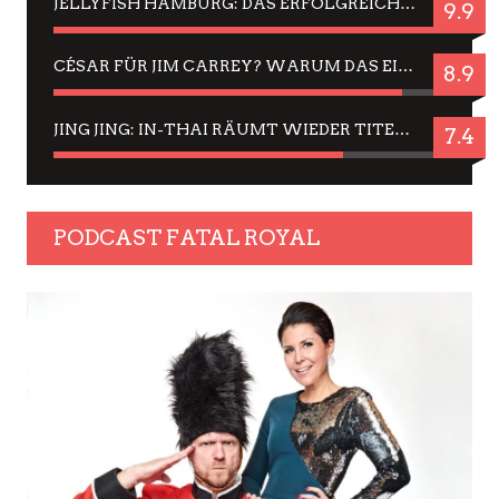
JELLYFISH HAMBURG: DAS ERFOLGREICHE SOMMER-MENÜ 2025 IN GEFÜHLEN UND BILDERN
9.9
CÉSAR FÜR JIM CARREY? WARUM DAS EINER DER NERVIGSTEN ACTORS IST UND BLEIBT
8.9
JING JING: IN-THAI RÄUMT WIEDER TITEL AB – EIN ZWEI-STUNDEN-ERLEBNISBERICHT
7.4
PODCAST FATAL ROYAL