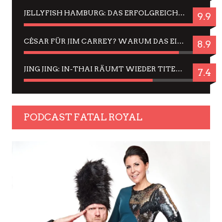
JELLYFISH HAMBURG: DAS ERFOLGREICHE SOMMER-MENÜ 2025 IN GEFÜHLEN UND BILDERN
9.9
CÉSAR FÜR JIM CARREY? WARUM DAS EINER DER NERVIGSTEN ACTORS IST UND BLEIBT
8.9
JING JING: IN-THAI RÄUMT WIEDER TITEL AB – EIN ZWEI-STUNDEN-ERLEBNISBERICHT
7.4
PODCAST FATAL ROYAL