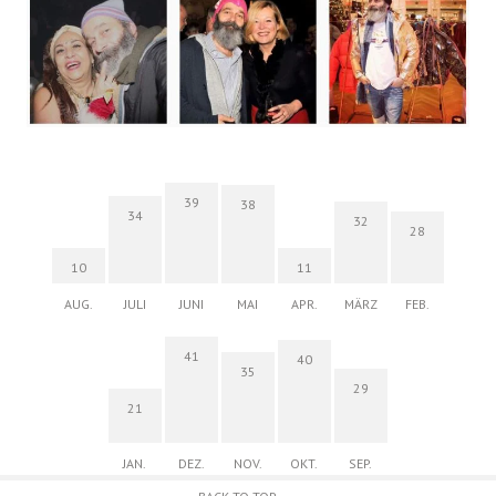
39
38
34
32
28
10
11
AUG.
JULI
JUNI
MAI
APR.
MÄRZ
FEB.
41
40
35
29
21
JAN.
DEZ.
NOV.
OKT.
SEP.