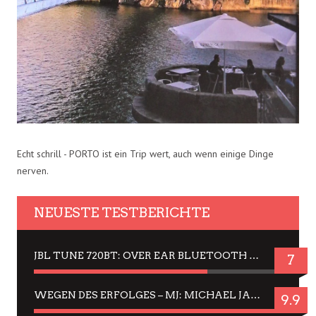
Echt schrill - PORTO ist ein Trip wert, auch wenn einige Dinge
nerven.
NEUESTE TESTBERICHTE
JBL TUNE 720BT: OVER EAR BLUETOOTH KOPFHÖRER UM DIE 50,-€ IM DAUER-TEST
7
WEGEN DES ERFOLGES – MJ: MICHAEL JACKSON MUSICAL IN EINER MATINEE SEHEN
9.9