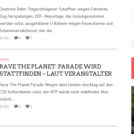
Deutsche Bahn: Totgeschlagener Schaffner wegen Fahrkarte,
Zug-Verspätungen, ZDF–Reportage, die zurückgenommen
werden solle, ausgefallene U-Bahnen wegen Feueralarme und
Schienenersatzbusse, wie die..
31 JULI
0
1
MUSIC
RAVE THE PLANET: PARADE WIRD
STATTFINDEN – LAUT VERANSTALTER
Rave The Planet Parade: Wegen dem letzten Anschlag auf den
CSD befürchteten viele, der RTP würde nicht stattfinden. Nun,
jedoch,..
31 JULI
0
1