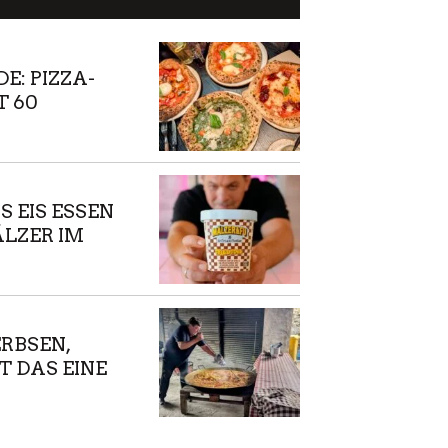
: PIZZA-
 60
 NAPOLI –
E IM
 EIS ESSEN
LZER IM
NN MACHT
IR DAS
 ERBSEN,
ST DAS EINE
 PAELLAS