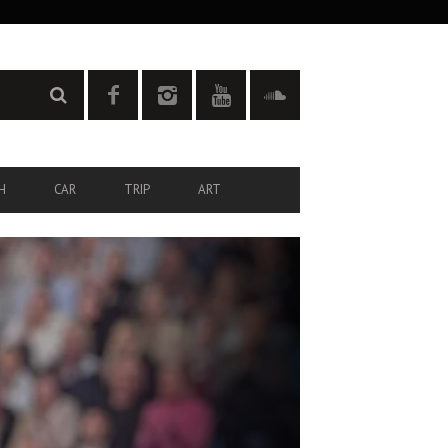
H
CAR
TRIP
ART