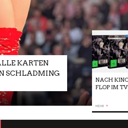
ALLE KARTEN
 IN SCHLADMING
NACH KINO
FLOP IM TV
BETTER MA
LEBEN ÜBE
+
MEHR
POP-STAR 
AFFE IM
HEIMKINO