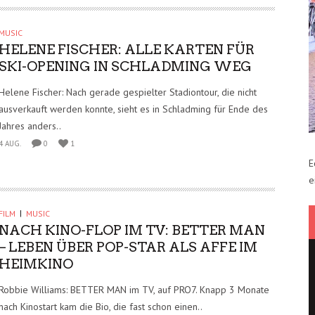
MUSIC
HELENE FISCHER: ALLE KARTEN FÜR
SKI-OPENING IN SCHLADMING WEG
Helene Fischer: Nach gerade gespielter Stadiontour, die nicht
ausverkauft werden konnte, sieht es in Schladming für Ende des
Jahres anders..
4 AUG.
0
1
E
e
FILM
MUSIC
NACH KINO-FLOP IM TV: BETTER MAN
– LEBEN ÜBER POP-STAR ALS AFFE IM
HEIMKINO
Robbie Williams: BETTER MAN im TV, auf PRO7. Knapp 3 Monate
nach Kinostart kam die Bio, die fast schon einen..