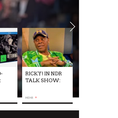
-
RICKY! IN NDR
:
TALK SHOW:
N –
WARUM
R
WURDE DER
+
MEHR
ALS
DENN
EINGELADEN?