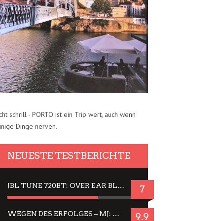
cht schrill - PORTO ist ein Trip wert, auch wenn
inige Dinge nerven.
NEUESTE TESTBERICHTE
JBL TUNE 720BT: OVER EAR BLUETOOTH KOPFHÖRER UM DIE 50,-€ IM DAUER-TEST
7
WEGEN DES ERFOLGES – MJ: MICHAEL JACKSON MUSICAL IN EINER MATINEE SEHEN
9.9