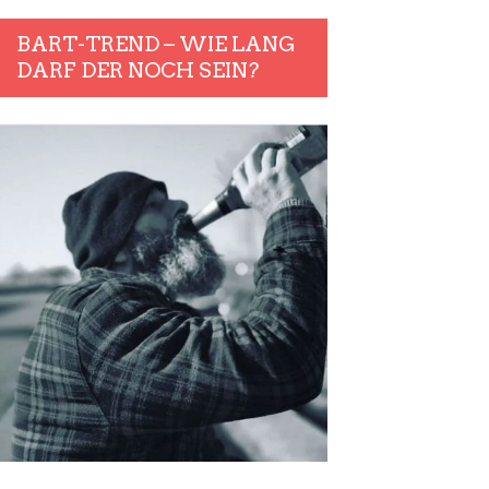
BART-TREND – WIE LANG
DARF DER NOCH SEIN?