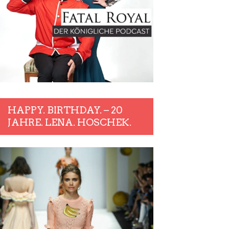
HAPPY. BIRTHDAY. – 20
JAHRE. LENA. HOSCHEK.