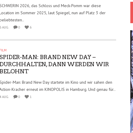
SCHWERIN 2026, das Schloss und Meck-Pomm war diese
Location im Sommer 2025, laut Spiegel, nun auf Platz 3 der
beliebtesten..
6 AUG.
0
6
FILM
SPIDER-MAN: BRAND NEW DAY –
DURCHHALTEN, DANN WERDEN WIR
BELOHNT
Spider-Man: Brand New Day startete im Kino und wir sahen den
Action-Kracher erneut im KINOPOLIS in Hamburg. Und genau für..
4 AUG.
0
1