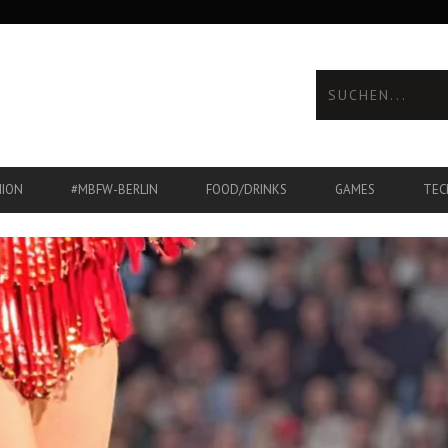
HION
#MBFW-BERLIN
FOOD/DRINKS
GAMES
TEC