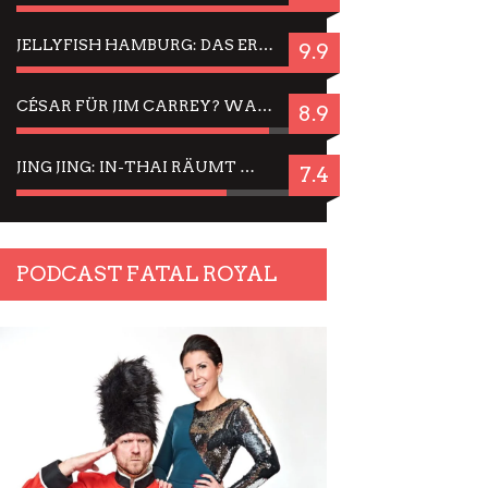
JELLYFISH HAMBURG: DAS ERFOLGREICHE SOMMER-MENÜ 2025 IN GEFÜHLEN UND BILDERN
9.9
CÉSAR FÜR JIM CARREY? WARUM DAS EINER DER NERVIGSTEN ACTORS IST UND BLEIBT
8.9
JING JING: IN-THAI RÄUMT WIEDER TITEL AB – EIN ZWEI-STUNDEN-ERLEBNISBERICHT
7.4
PODCAST FATAL ROYAL