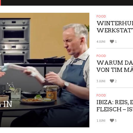
FOOD
WINTERHUDE
WERKSTATT
SECONDS TO
4 JUNI
1
NEUE FILIAL
RÜCKBLICK
FOOD
WARUM DAS
VON TIM MÄ
SOMMER SI
3 JUNI
2
UND WIE W
LIEBEN
FOOD
IBIZA: REIS,
 IN
FLEISCH – I
DER BESTEN
1 JUNI
5
DER WELT?