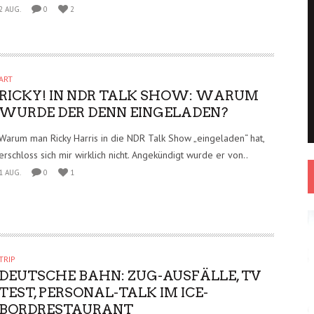
2 AUG.
0
2
ART
RICKY! IN NDR TALK SHOW: WARUM
WURDE DER DENN EINGELADEN?
Warum man Ricky Harris in die NDR Talk Show „eingeladen“ hat,
erschloss sich mir wirklich nicht. Angekündigt wurde er von..
1 AUG.
0
1
TRIP
DEUTSCHE BAHN: ZUG-AUSFÄLLE, TV
TEST, PERSONAL-TALK IM ICE-
BORDRESTAURANT