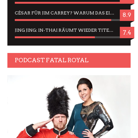
CÉSAR FÜR JIM CARREY? WARUM DAS EINER DER NERVIGSTEN ACTORS IST UND BLEIBT
8.9
JING JING: IN-THAI RÄUMT WIEDER TITEL AB – EIN ZWEI-STUNDEN-ERLEBNISBERICHT
7.4
PODCAST FATAL ROYAL