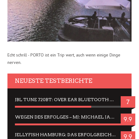
Echt schrill - PORTO ist ein Trip wert, auch wenn einige Dinge
nerven.
NEUESTE TESTBERICHTE
JBL TUNE 720BT: OVER EAR BLUETOOTH KOPFHÖRER UM DIE 50,-€ IM DAUER-TEST
7
WEGEN DES ERFOLGES – MJ: MICHAEL JACKSON MUSICAL IN EINER MATINEE SEHEN
9.9
JELLYFISH HAMBURG: DAS ERFOLGREICHE SOMMER-MENÜ 2025 IN GEFÜHLEN UND BILDERN
9.9