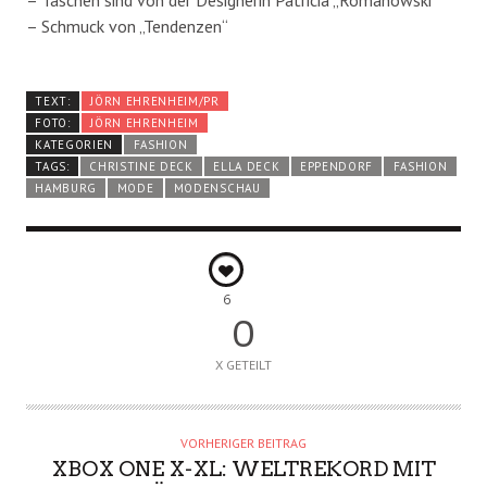
– Taschen sind von der Designerin Patricia „Romanowski“
– Schmuck von „Tendenzen“
TEXT:
JÖRN EHRENHEIM/PR
FOTO:
JÖRN EHRENHEIM
KATEGORIEN
FASHION
TAGS:
CHRISTINE DECK
ELLA DECK
EPPENDORF
FASHION
HAMBURG
MODE
MODENSCHAU
6
0
X GETEILT
VORHERIGER BEITRAG
XBOX ONE X-XL: WELTREKORD MIT