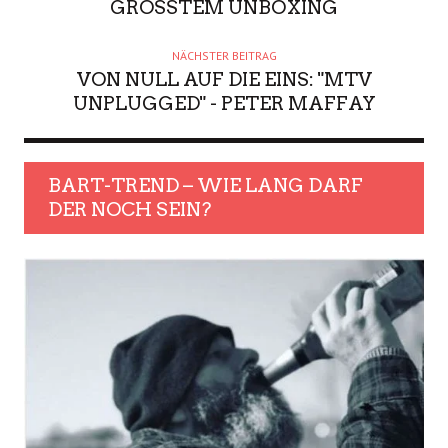
GRÖSSTEM UNBOXING
NÄCHSTER BEITRAG
VON NULL AUF DIE EINS: "MTV
UNPLUGGED" - PETER MAFFAY
BART-TREND – WIE LANG DARF
DER NOCH SEIN?