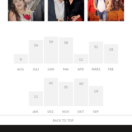
39
38
34
32
28
9
11
AUG.
JULI
JUNI
MAI
APR.
MÄRZ
FEB.
41
40
35
29
21
JAN.
DEZ.
NOV.
OKT.
SEP.
BACK TO TOP