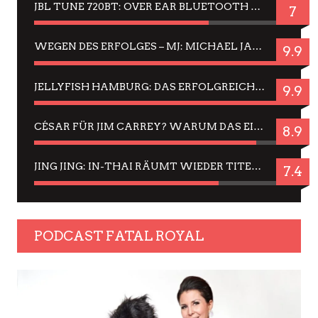
JBL TUNE 720BT: OVER EAR BLUETOOTH KOPFHÖRER UM DIE 50,-€ IM DAUER-TEST
7
WEGEN DES ERFOLGES – MJ: MICHAEL JACKSON MUSICAL IN EINER MATINEE SEHEN
9.9
JELLYFISH HAMBURG: DAS ERFOLGREICHE SOMMER-MENÜ 2025 IN GEFÜHLEN UND BILDERN
9.9
CÉSAR FÜR JIM CARREY? WARUM DAS EINER DER NERVIGSTEN ACTORS IST UND BLEIBT
8.9
JING JING: IN-THAI RÄUMT WIEDER TITEL AB – EIN ZWEI-STUNDEN-ERLEBNISBERICHT
7.4
PODCAST FATAL ROYAL