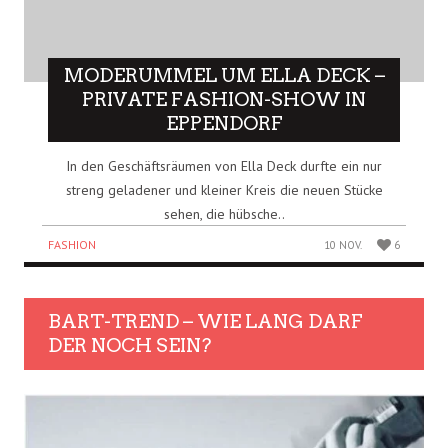
MODERUMMEL UM ELLA DECK –
PRIVATE FASHION-SHOW IN
EPPENDORF
In den Geschäftsräumen von Ella Deck durfte ein nur
streng geladener und kleiner Kreis die neuen Stücke
sehen, die hübsche..
FASHION
10 NOV.
6
BART-TREND – WIE LANG DARF
DER NOCH SEIN?