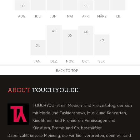
10
11
AUG.
JULI
JUNI
MAI
APR.
MÄRZ
FEB.
41
40
35
29
21
JAN.
DEZ.
NOV.
OKT.
SEP.
BACK TO TOP
ABOUT
TOUCHYOU.DE
TOUCHYOU ist ein Medien- und Freizeitblog, der sich
mit Mode und Fashionshows, Musik und Konzerten,
Kinofilmen- und Premieren, Vernissagen und
Künstlern, Promis und Co. beschäftigt.
Dabei zählt unsere Meinung, die wir hier verbreiten, denn wir sind