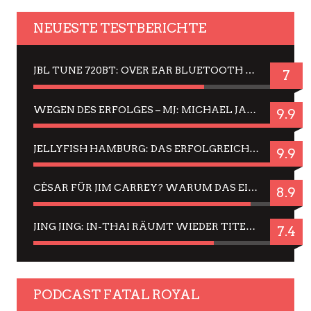
NEUESTE TESTBERICHTE
JBL TUNE 720BT: OVER EAR BLUETOOTH KOPFHÖRER UM DIE 50,-€ IM DAUER-TEST
7
WEGEN DES ERFOLGES – MJ: MICHAEL JACKSON MUSICAL IN EINER MATINEE SEHEN
9.9
JELLYFISH HAMBURG: DAS ERFOLGREICHE SOMMER-MENÜ 2025 IN GEFÜHLEN UND BILDERN
9.9
CÉSAR FÜR JIM CARREY? WARUM DAS EINER DER NERVIGSTEN ACTORS IST UND BLEIBT
8.9
JING JING: IN-THAI RÄUMT WIEDER TITEL AB – EIN ZWEI-STUNDEN-ERLEBNISBERICHT
7.4
PODCAST FATAL ROYAL