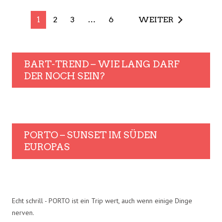
1
2
3
…
6
WEITER
BART-TREND – WIE LANG DARF
DER NOCH SEIN?
PORTO – SUNSET IM SÜDEN
EUROPAS
Echt schrill - PORTO ist ein Trip wert, auch wenn einige Dinge
nerven.