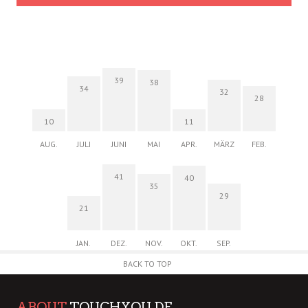
39
38
34
32
28
10
11
AUG.
JULI
JUNI
MAI
APR.
MÄRZ
FEB.
41
40
35
29
21
JAN.
DEZ.
NOV.
OKT.
SEP.
BACK TO TOP
ABOUT
TOUCHYOU.DE