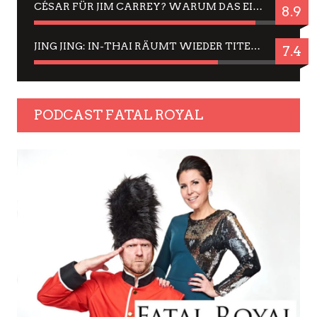
CÉSAR FÜR JIM CARREY? WARUM DAS EINER DER NERVIGSTEN ACTORS IST UND BLEIBT
8.9
JING JING: IN-THAI RÄUMT WIEDER TITEL AB – EIN ZWEI-STUNDEN-ERLEBNISBERICHT
7.4
PODCAST FATAL ROYAL