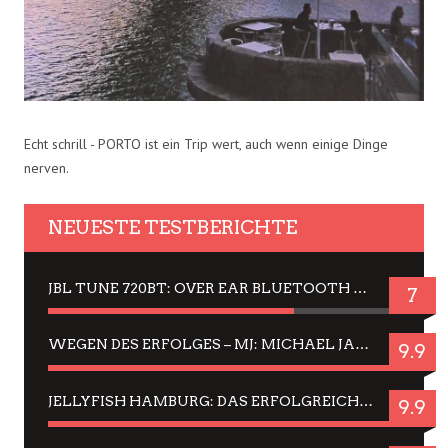
Echt schrill - PORTO ist ein Trip wert, auch wenn einige Dinge
nerven.
NEUESTE TESTBERICHTE
JBL TUNE 720BT: OVER EAR BLUETOOTH KOPFHÖRER UM DIE 50,-€ IM DAUER-TEST
7
WEGEN DES ERFOLGES – MJ: MICHAEL JACKSON MUSICAL IN EINER MATINEE SEHEN
9.9
JELLYFISH HAMBURG: DAS ERFOLGREICHE SOMMER-MENÜ 2025 IN GEFÜHLEN UND BILDERN
9.9