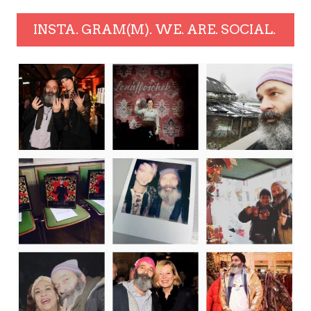
INSTA. GRAM(M). WE. ARE. SOCIAL.