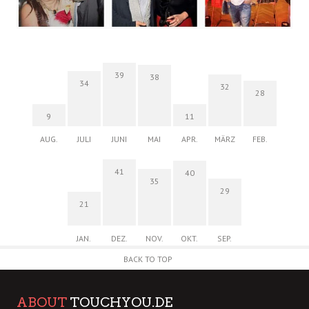
39
38
34
32
28
9
11
AUG.
JULI
JUNI
MAI
APR.
MÄRZ
FEB.
41
40
35
29
21
JAN.
DEZ.
NOV.
OKT.
SEP.
BACK TO TOP
ABOUT
TOUCHYOU.DE