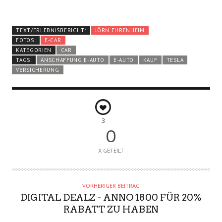
TEXT/ERLEBNISBERICHT:
JÖRN EHRENHEIM
FOTOS:
E-CAR
KATEGORIEN
CAR
TAGS:
ANSCHAFFUNG E-AUTO
E-AUTO
KAUF
TESLA
VERSICHERUNG
3
0
X GETEILT
VORHERIGER BEITRAG
DIGITAL DEALZ - ANNO 1800 FÜR 20%
RABATT ZU HABEN