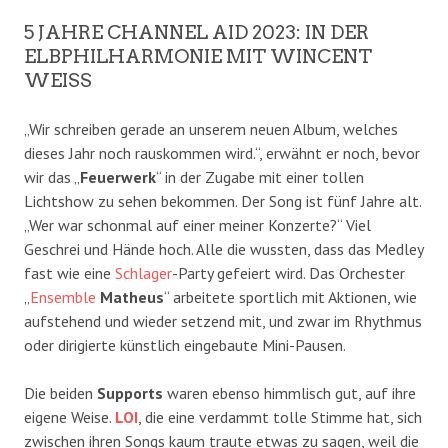
5 JAHRE CHANNEL AID 2023: IN DER
ELBPHILHARMONIE MIT WINCENT
WEISS
„Wir schreiben gerade an unserem neuen Album, welches
dieses Jahr noch rauskommen wird.“, erwähnt er noch, bevor
wir das „
Feuerwerk
“ in der Zugabe mit einer tollen
Lichtshow zu sehen bekommen. Der Song ist fünf Jahre alt.
„Wer war schonmal auf einer meiner Konzerte?“ Viel
Geschrei und Hände hoch. Alle die wussten, dass das Medley
fast wie eine
Schlager
-Party gefeiert wird. Das Orchester
„
Ensemble
Matheus
“ arbeitete sportlich mit Aktionen, wie
aufstehend und wieder setzend mit, und zwar im Rhythmus
oder dirigierte künstlich eingebaute Mini-Pausen.
Die beiden
Supports
waren ebenso himmlisch gut, auf ihre
eigene Weise.
L
OI
, die eine verdammt tolle Stimme hat, sich
zwischen ihren Songs kaum traute etwas zu sagen, weil die