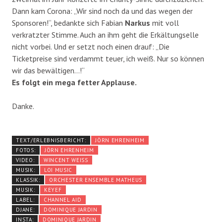
Dann kam Corona: „Wir sind noch da und das wegen der
Sponsoren!“, bedankte sich Fabian
Narkus
mit voll
verkratzter Stimme. Auch an ihm geht die Erkältungselle
nicht vorbei. Und er setzt noch einen drauf: „Die
Ticketpreise sind verdammt teuer, ich weiß. Nur so können
wir das bewältigen…!“
Es folgt ein mega fetter Applause.
Danke.
TEXT/ERLEBNISBERICHT:
JÖRN EHRENHEIM
FOTOS:
JÖRN EHRENHEIM
VIDEO:
WINCENT WEISS
MUSIK:
LOI MUSIC
KLASSIK:
ORCHESTER ENSEMBLE MATHEUS
MUSIK:
KEYEF
LABEL:
CHANNEL AID
DJANE:
DOMINIQUE JARDIN
INSTA:
DOMINIQUE JARDIN