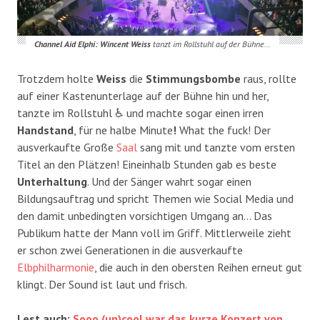
Channel Aid Elphi: Wincent Weiss
tanzt im Rollstuhl auf der Bühne…
Trotzdem holte
Weiss
die
Stimmungsbombe
raus, rollte
auf einer Kastenunterlage auf der Bühne hin und her,
tanzte im Rollstuhl ♿ und machte sogar einen irren
Handstand
, für ne halbe Minute
!
What the fuck! Der
ausverkaufte Große
Saal
sang mit und tanzte vom ersten
Titel an den Plätzen! Eineinhalb Stunden gab es beste
Unterhaltung
. Und der Sänger wahrt sogar einen
Bildungsauftrag und spricht Themen wie Social Media und
den damit unbedingten vorsichtigen Umgang an… Das
Publikum hatte der Mann voll im Griff. Mittlerweile zieht
er schon zwei Generationen in die ausverkaufte
Elbphilharmonie
, die auch in den obersten Reihen erneut gut
klingt. Der Sound ist laut und frisch.
Lest auch:
Sooo (un)cool war das kurze Konzert von