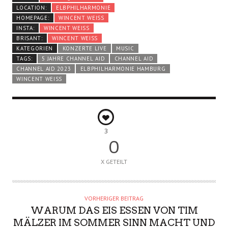
LOCATION:
ELBPHILHARMONIE
HOMEPAGE:
WINCENT WEISS
INSTA:
WINCENT WEISS
BRISANT:
WINCENT WEISS
KATEGORIEN
KONZERTE LIVE
MUSIC
TAGS:
5 JAHRE CHANNEL AID
CHANNEL AID
CHANNEL AID 2023
ELBPHILHARMONIE HAMBURG
WINCENT WEISS
3
0
X GETEILT
VORHERIGER BEITRAG
WARUM DAS EIS ESSEN VON TIM
MÄLZER IM SOMMER SINN MACHT UND