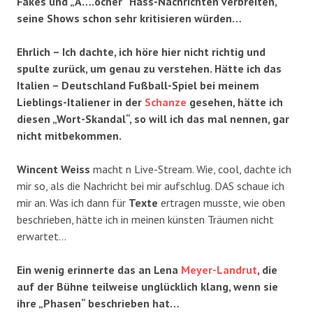
Fakes und „A….öcher“ Hass-Nachrichten verbreiten,
seine Shows schon sehr kritisieren würden…
Ehrlich – Ich dachte, ich höre hier nicht richtig und
spulte zurück, um genau zu verstehen. Hätte ich das
Italien – Deutschland Fußball-Spiel bei meinem
Lieblings-Italiener in der
Schanze
gesehen, hätte ich
diesen „Wort-Skandal“, so will ich das mal nennen, gar
nicht mitbekommen.
Wincent Weiss
macht n Live-Stream. Wie, cool, dachte ich
mir so, als die Nachricht bei mir aufschlug. DAS schaue ich
mir an. Was ich dann für
Texte
ertragen musste, wie oben
beschrieben, hätte ich in meinen künsten Träumen nicht
erwartet…
Ein wenig erinnerte das an Lena
Meyer-Landrut
, die
auf der Bühne teilweise unglücklich klang, wenn sie
ihre „Phasen“ beschrieben hat…