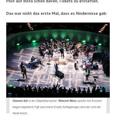
Post auf Insta schon davon, Tickets zu erstatten.
Das war nicht das erste Mal, dass es Hindernisse gab:
Channel Aid
in der Elbphilharmonie:
Wincent
Weiss
spielte mit Krücken
wegen kaputtem Fuß und einem Ersatz-Schlagzeuger, weil der sich die
Hand brach
…