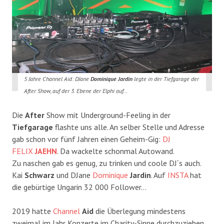
5 Jahre Channel Aid: DJane
Dominique Jardin
legte in der Tiefgarage der
After Show, auf der 3. Ebene der Elphi auf…
Die
After
Show mit Underground-Feeling in der
Tiefgarage
flashte uns alle. An selber Stelle und Adresse
gab schon vor fünf Jahren einen Geheim-Gig:
DJ
FELIX
JAEHN
. Da wackelte schonmal Autowand.
Zu naschen gab es genug, zu trinken und coole DJ´s auch.
Kai
Schwarz
und DJane
Dominique
Jardin
. Auf
INSTA
hat
die gebürtige Ungarin 32 000 Follower…
2019 hatte
Channel
Aid
die Überlegung mindestens
zweimal im Jahr Konzerte im Charity-Sinne durchzuziehen.