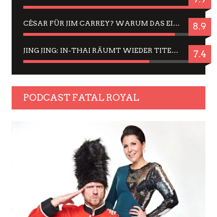
CÉSAR FÜR JIM CARREY? WARUM DAS EINER DER NERVIGSTEN ACTORS IST UND BLEIBT
8.9
JING JING: IN-THAI RÄUMT WIEDER TITEL AB – EIN ZWEI-STUNDEN-ERLEBNISBERICHT
7.4
PODCAST FATAL ROYAL