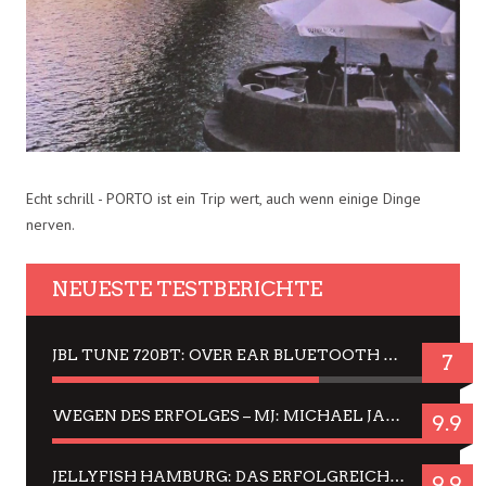
Echt schrill - PORTO ist ein Trip wert, auch wenn einige Dinge
nerven.
NEUESTE TESTBERICHTE
JBL TUNE 720BT: OVER EAR BLUETOOTH KOPFHÖRER UM DIE 50,-€ IM DAUER-TEST
7
WEGEN DES ERFOLGES – MJ: MICHAEL JACKSON MUSICAL IN EINER MATINEE SEHEN
9.9
JELLYFISH HAMBURG: DAS ERFOLGREICHE SOMMER-MENÜ 2025 IN GEFÜHLEN UND BILDERN
9.9