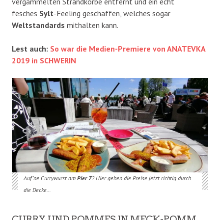
vergammelten Strandkörbe entfernt und ein echt
fesches
Sylt
-Feeling geschaffen, welches sogar
Weltstandards
mithalten kann.
Lest auch:
So war die Medien-Premiere von ANATEVKA
2019 in SCHWERIN
Auf ’ne Currywurst am
Pier 7
? Hier gehen die Preise jetzt richtig durch
die Decke…
CURRY UND POMMES IN MECK-POMM