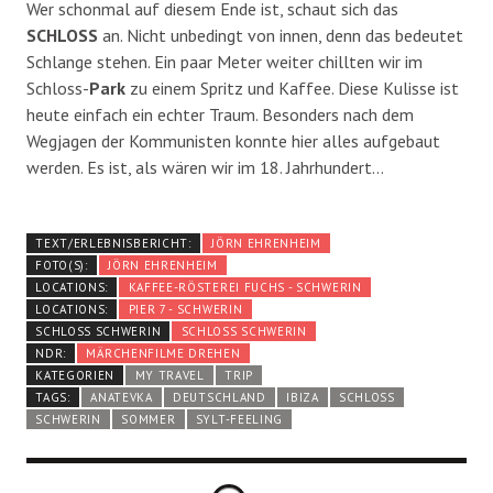
Wer schonmal auf diesem Ende ist, schaut sich das
SCHLOSS
an. Nicht unbedingt von innen, denn das bedeutet
Schlange stehen. Ein paar Meter weiter chillten wir im
Schloss-
Park
zu einem Spritz und Kaffee. Diese Kulisse ist
heute einfach ein echter Traum. Besonders nach dem
Wegjagen der Kommunisten konnte hier alles aufgebaut
werden. Es ist, als wären wir im 18. Jahrhundert…
TEXT/ERLEBNISBERICHT:
JÖRN EHRENHEIM
FOTO(S):
JÖRN EHRENHEIM
LOCATIONS:
KAFFEE-RÖSTEREI FUCHS - SCHWERIN
LOCATIONS:
PIER 7 - SCHWERIN
SCHLOSS SCHWERIN
SCHLOSS SCHWERIN
NDR:
MÄRCHENFILME DREHEN
KATEGORIEN
MY TRAVEL
TRIP
TAGS:
ANATEVKA
DEUTSCHLAND
IBIZA
SCHLOSS
SCHWERIN
SOMMER
SYLT-FEELING