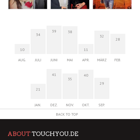
39
38
34
32
28
10
11
AUG.
JULI
JUNI
MAI
APR.
MÄRZ
FEB.
41
40
35
29
21
JAN.
DEZ.
NOV.
OKT.
SEP.
BACK TO TOP
ABOUT
TOUCHYOU.DE