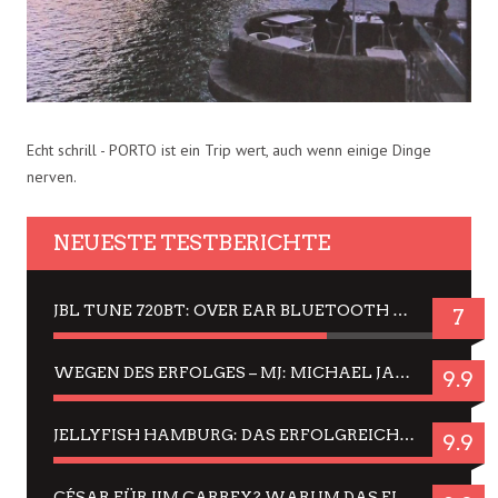
Echt schrill - PORTO ist ein Trip wert, auch wenn einige Dinge
nerven.
NEUESTE TESTBERICHTE
JBL TUNE 720BT: OVER EAR BLUETOOTH KOPFHÖRER UM DIE 50,-€ IM DAUER-TEST
7
WEGEN DES ERFOLGES – MJ: MICHAEL JACKSON MUSICAL IN EINER MATINEE SEHEN
9.9
JELLYFISH HAMBURG: DAS ERFOLGREICHE SOMMER-MENÜ 2025 IN GEFÜHLEN UND BILDERN
9.9
CÉSAR FÜR JIM CARREY? WARUM DAS EINER DER NERVIGSTEN ACTORS IST UND BLEIBT