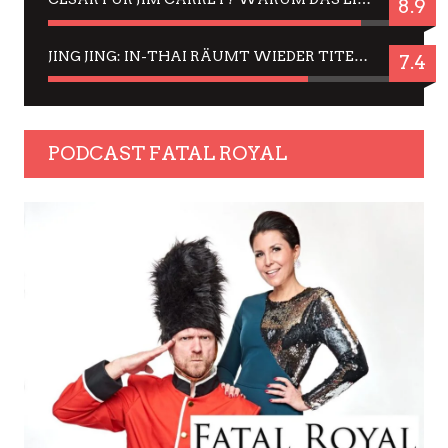
8.9
JING JING: IN-THAI RÄUMT WIEDER TITEL AB – EIN ZWEI-STUNDEN-ERLEBNISBERICHT
7.4
PODCAST FATAL ROYAL