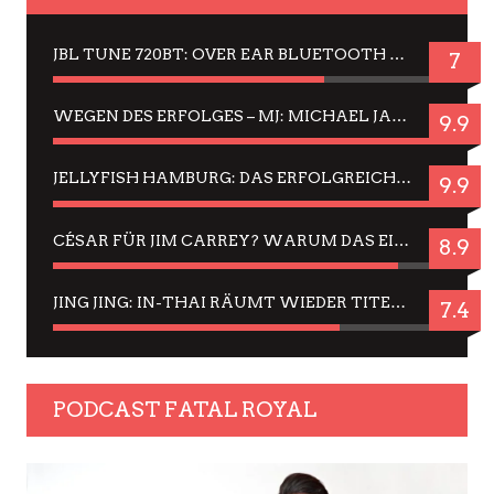
JBL TUNE 720BT: OVER EAR BLUETOOTH KOPFHÖRER UM DIE 50,-€ IM DAUER-TEST
7
WEGEN DES ERFOLGES – MJ: MICHAEL JACKSON MUSICAL IN EINER MATINEE SEHEN
9.9
JELLYFISH HAMBURG: DAS ERFOLGREICHE SOMMER-MENÜ 2025 IN GEFÜHLEN UND BILDERN
9.9
CÉSAR FÜR JIM CARREY? WARUM DAS EINER DER NERVIGSTEN ACTORS IST UND BLEIBT
8.9
JING JING: IN-THAI RÄUMT WIEDER TITEL AB – EIN ZWEI-STUNDEN-ERLEBNISBERICHT
7.4
PODCAST FATAL ROYAL