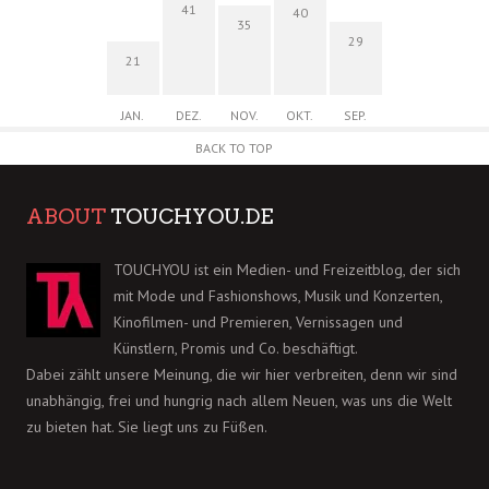
41
40
35
29
21
JAN.
DEZ.
NOV.
OKT.
SEP.
BACK TO TOP
ABOUT
TOUCHYOU.DE
TOUCHYOU ist ein Medien- und Freizeitblog, der sich
mit Mode und Fashionshows, Musik und Konzerten,
Kinofilmen- und Premieren, Vernissagen und
Künstlern, Promis und Co. beschäftigt.
Dabei zählt unsere Meinung, die wir hier verbreiten, denn wir sind
unabhängig, frei und hungrig nach allem Neuen, was uns die Welt
zu bieten hat. Sie liegt uns zu Füßen.