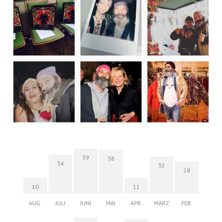
39
38
34
32
28
10
11
AUG.
JULI
JUNI
MAI
APR.
MÄRZ
FEB.