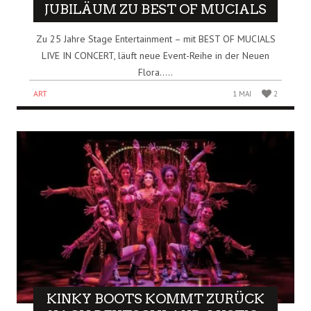
JUBILÄUM ZU BEST OF MUCIALS
Zu 25 Jahre Stage Entertainment – mit BEST OF MUCIALS
LIVE IN CONCERT, läuft neue Event-Reihe in der Neuen
Flora…..
ART
1 MAI
2
KINKY BOOTS KOMMT ZURÜCK