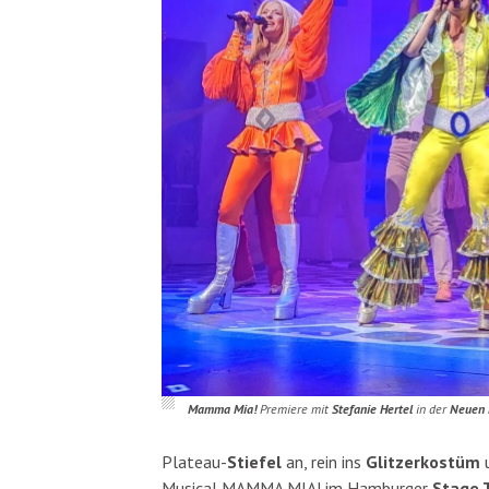
Mamma Mia!
Premiere mit
Stefanie Hertel
in der
Neuen 
Plateau-
Stiefel
an, rein ins
Glitzerkostüm
u
Musical MAMMA MIA! im Hamburger
Stage 