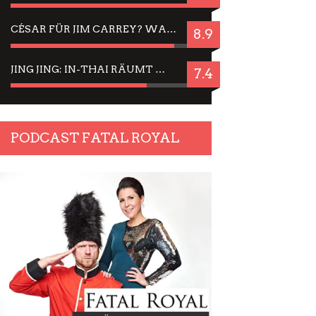
CÉSAR FÜR JIM CARREY? WARUM DAS EINER DER NERVIGSTEN ACTORS IST UND BLEIBT
8.9
JING JING: IN-THAI RÄUMT WIEDER TITEL AB – EIN ZWEI-STUNDEN-ERLEBNISBERICHT
7.4
PODCAST FATAL ROYAL