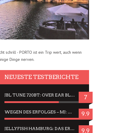
cht schrill - PORTO ist ein Trip wert, auch wenn
inige Dinge nerven.
NEUESTE TESTBERICHTE
JBL TUNE 720BT: OVER EAR BLUETOOTH KOPFHÖRER UM DIE 50,-€ IM DAUER-TEST
7
WEGEN DES ERFOLGES – MJ: MICHAEL JACKSON MUSICAL IN EINER MATINEE SEHEN
9.9
JELLYFISH HAMBURG: DAS ERFOLGREICHE SOMMER-MENÜ 2025 IN GEFÜHLEN UND BILDERN
9.9