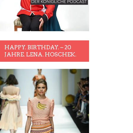
HAPPY. BIRTHDAY. – 20
JAHRE. LENA. HOSCHEK.