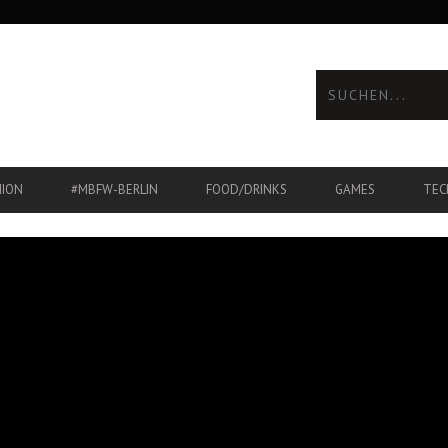
HION
#MBFW-BERLIN
FOOD/DRINKS
GAMES
TEC