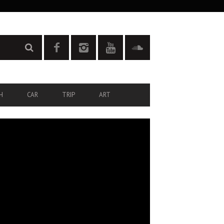
H
CAR
TRIP
ART