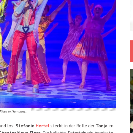
Flora
in Hamburg…
nd los:
Stefanie
Hertel
steckt in der Rolle der
Tanja
im
Theater Neue Flora
. Die beliebte Entertainerin bereitete