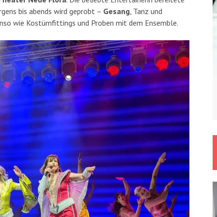
orgens bis abends wird geprobt –
Gesang
, Tanz und
enso wie Kostümfittings und Proben mit dem Ensemble.