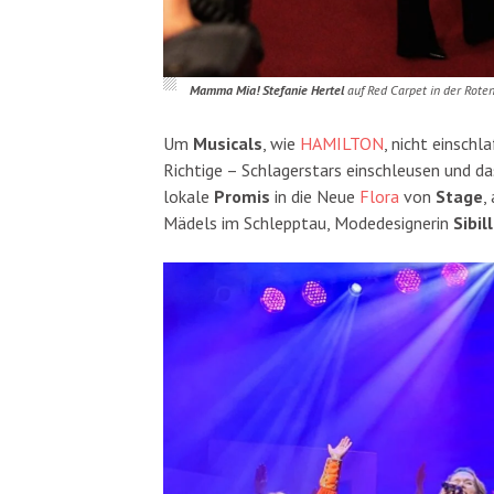
Mamma Mia! Stefanie Hertel
auf Red Carpet in der Rote
Um
Musicals
, wie
HAMILTON
, nicht einsch
Richtige – Schlagerstars einschleusen und da
lokale
Promis
in die Neue
Flora
von
Stage
,
Mädels im Schlepptau, Modedesignerin
Sibil