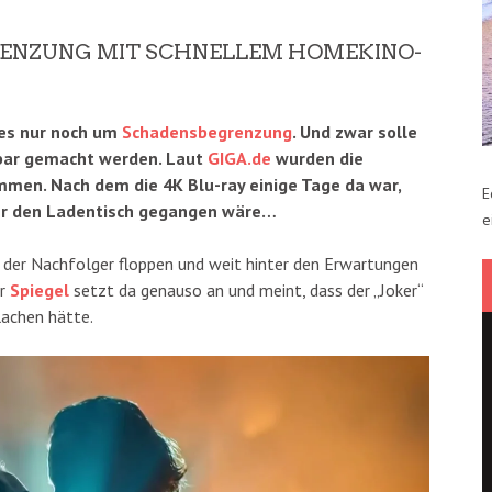
RENZUNG MIT SCHNELLEM HOMEKINO-
 es nur noch um
Schadensbegrenzung
. Und zwar solle
ufbar gemacht werden. Laut
GIGA.de
wurden die
men. Nach dem die 4K Blu-ray einige Tage da war,
E
über den Ladentisch gegangen wäre…
e
 der Nachfolger floppen und weit hinter den Erwartungen
er
Spiegel
setzt da genauso an und meint, dass der „Joker“
lachen hätte.