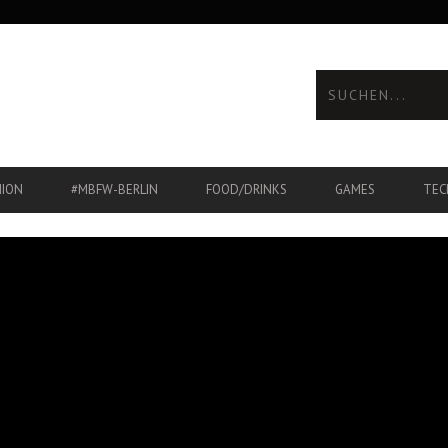
HION
#MBFW-BERLIN
FOOD/DRINKS
GAMES
TEC