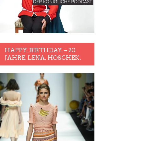
HAPPY. BIRTHDAY. – 20
JAHRE. LENA. HOSCHEK.