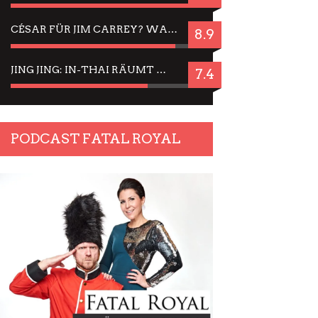
CÉSAR FÜR JIM CARREY? WARUM DAS EINER DER NERVIGSTEN ACTORS IST UND BLEIBT
8.9
JING JING: IN-THAI RÄUMT WIEDER TITEL AB – EIN ZWEI-STUNDEN-ERLEBNISBERICHT
7.4
PODCAST FATAL ROYAL