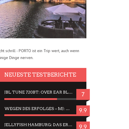
cht schrill - PORTO ist ein Trip wert, auch wenn
inige Dinge nerven.
NEUESTE TESTBERICHTE
JBL TUNE 720BT: OVER EAR BLUETOOTH KOPFHÖRER UM DIE 50,-€ IM DAUER-TEST
7
WEGEN DES ERFOLGES – MJ: MICHAEL JACKSON MUSICAL IN EINER MATINEE SEHEN
9.9
JELLYFISH HAMBURG: DAS ERFOLGREICHE SOMMER-MENÜ 2025 IN GEFÜHLEN UND BILDERN
9.9