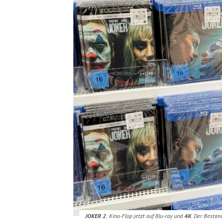
JOKER 2
: Kino-Flop jetzt auf Blu-ray und
4K
. Der Bestan