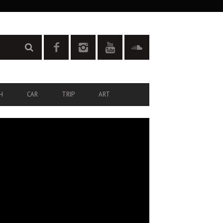
H
CAR
TRIP
ART