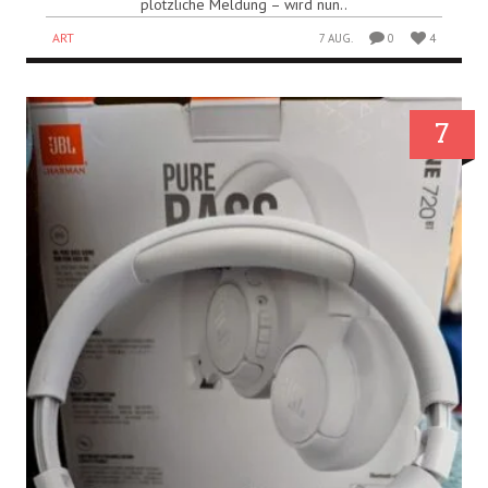
plötzliche Meldung – wird nun..
ART
7 AUG.
0
4
7