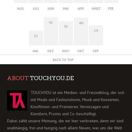
AUG.
JULI
JUNI
MAI
APR.
MÄRZ
FEB.
41
40
35
29
21
JAN.
DEZ.
NOV.
OKT.
SEP.
BACK TO TOP
ABOUT
TOUCHYOU.DE
TOUCHYOU ist ein Medien- und Freizeitblog, der sich
mit Mode und Fashionshows, Musik und Konzerten,
Kinofilmen- und Premieren, Vernissagen und
Künstlern, Promis und Co. beschäftigt.
Dabei zählt unsere Meinung, die wir hier verbreiten, denn wir sind
unabhängig, frei und hungrig nach allem Neuen, was uns die Welt