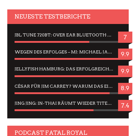
NEUESTE TESTBERICHTE
JBL TUNE 720BT: OVER EAR BLUETOOTH KOPFHÖRER UM DIE 50,-€ IM DAUER-TEST
7
WEGEN DES ERFOLGES – MJ: MICHAEL JACKSON MUSICAL IN EINER MATINEE SEHEN
9.9
JELLYFISH HAMBURG: DAS ERFOLGREICHE SOMMER-MENÜ 2025 IN GEFÜHLEN UND BILDERN
9.9
CÉSAR FÜR JIM CARREY? WARUM DAS EINER DER NERVIGSTEN ACTORS IST UND BLEIBT
8.9
JING JING: IN-THAI RÄUMT WIEDER TITEL AB – EIN ZWEI-STUNDEN-ERLEBNISBERICHT
7.4
PODCAST FATAL ROYAL