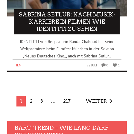
SABRINA SETLUR: NACH MUSIK-
KARRIERE IN FILMEN WIE
IDENTITTI ZU SEHEN
IDENTITTI von Regisseurin Randa Chahoud hat seine
Weltpremiere beim Filmfest München in der Sektion
„Neues Deutsches Kino„, auch mit Sabrina Setlur..
FILM
29 JULI
0
1
1
2
3
…
217
WEITER
BART-TREND – WIE LANG DARF