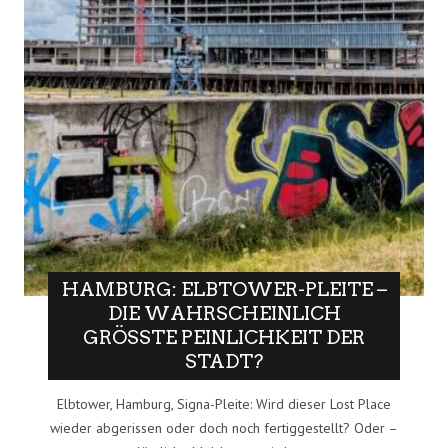
HAMBURG: ELBTOWER-PLEITE –
DIE WAHRSCHEINLICH
GRÖSSTE PEINLICHKEIT DER S
TADT?
Elbtower, Hamburg, Signa-Pleite: Wird dieser Lost Place
wieder abgerissen oder doch noch fertiggestellt? Oder –