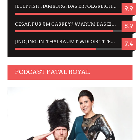
JELLYFISH HAMBURG: DAS ERFOLGREICHE SOMMER-MENÜ 2025 IN GEFÜHLEN UND BILDERN
9.9
CÉSAR FÜR JIM CARREY? WARUM DAS EINER DER NERVIGSTEN ACTORS IST UND BLEIBT
8.9
JING JING: IN-THAI RÄUMT WIEDER TITEL AB – EIN ZWEI-STUNDEN-ERLEBNISBERICHT
7.4
PODCAST FATAL ROYAL