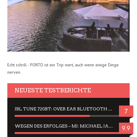
Echt schrill - PORTO ist ein Trip wert, auch wenn einige Dinge
nerven.
NEUESTE TESTBERICHTE
JBL TUNE 720BT: OVER EAR BLUETOOTH KOPFHÖRER UM DIE 50,-€ IM DAUER-TEST
7
WEGEN DES ERFOLGES – MJ: MICHAEL JACKSON MUSICAL IN EINER MATINEE SEHEN
9.9