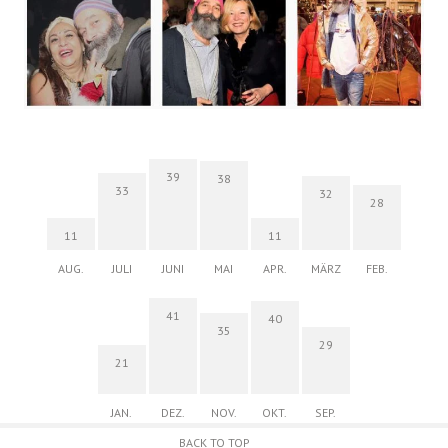
39
38
33
32
28
11
11
AUG.
JULI
JUNI
MAI
APR.
MÄRZ
FEB.
41
40
35
29
21
JAN.
DEZ.
NOV.
OKT.
SEP.
BACK TO TOP