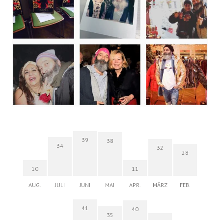
39
38
34
32
28
10
11
AUG.
JULI
JUNI
MAI
APR.
MÄRZ
FEB.
41
40
35