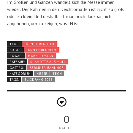
Im Großen und Ganzen wandelt sich die Messe immer
wieder. Der Rahmen in den Deichtorhallen ist nicht zu groß
oder zu klein. Und deshalb ist man noch dankbar, nicht
abgehoben, um zu zeigen, was IN ist…
TEXT:
JÖRN EHRENHEIM
FOTOS:
JÖRN EHRENHEIM
ROWAC:
MÖBEL-DESIGN
RAFFAUF:
KLAMOTTE AUS MÜLL
GASTRO:
BERLINER BAHNHOF
KATEGORIEN
MESSE
TECH
TAGS:
BLICKFANG 2026
1
0
X GETEILT