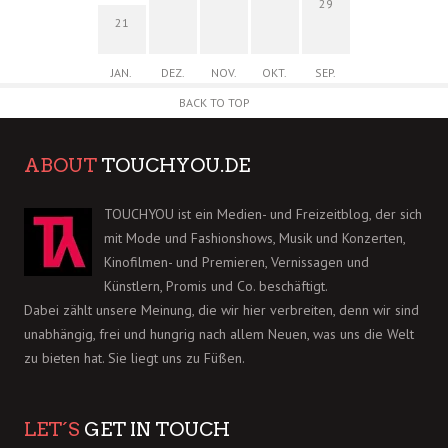
29
21
JAN.
DEZ.
NOV.
OKT.
SEP.
BACK TO TOP
ABOUT
TOUCHYOU.DE
TOUCHYOU ist ein Medien- und Freizeitblog, der sich
mit Mode und Fashionshows, Musik und Konzerten,
Kinofilmen- und Premieren, Vernissagen und
Künstlern, Promis und Co. beschäftigt.
Dabei zählt unsere Meinung, die wir hier verbreiten, denn wir sind
unabhängig, frei und hungrig nach allem Neuen, was uns die Welt
zu bieten hat. Sie liegt uns zu Füßen.
LET´S
GET IN TOUCH