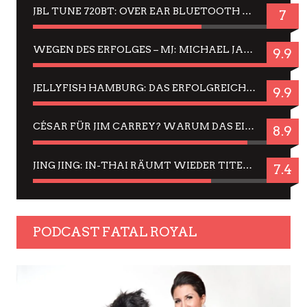
JBL TUNE 720BT: OVER EAR BLUETOOTH KOPFHÖRER UM DIE 50,-€ IM DAUER-TEST
7
WEGEN DES ERFOLGES – MJ: MICHAEL JACKSON MUSICAL IN EINER MATINEE SEHEN
9.9
JELLYFISH HAMBURG: DAS ERFOLGREICHE SOMMER-MENÜ 2025 IN GEFÜHLEN UND BILDERN
9.9
CÉSAR FÜR JIM CARREY? WARUM DAS EINER DER NERVIGSTEN ACTORS IST UND BLEIBT
8.9
JING JING: IN-THAI RÄUMT WIEDER TITEL AB – EIN ZWEI-STUNDEN-ERLEBNISBERICHT
7.4
PODCAST FATAL ROYAL