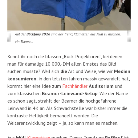
Auf der
Blickfang 2026
sind der Trend, Klamotten aus Müll zu machen,
ein Thema…
Kennt ihr noch die blassen „Rück-Projektoren“, bei denen
man für damalige 10 000,-DM allen Ernstes das Bild
suchen musste? Weil sich
die
Art und Weise, wie wir
Medien
konsumieren,
in den letzten Jahren massiv gewandelt hat,
kommt hier eine Idee zum
Fachhändler
Auditorium
und
zum klassischen
Beamer-Leinwand-Setup
. Wie der Name
es schon sagt, strahlt der Beamer die hochgefahrene
Leinwand in 4K an. Als Schwachstelle war bisher immer die
kontraste Helligkeit bemängelt worden. Die
Weiterentwicklung zeigt – ja, so kann man es machen.
Aus
Müll
Klamotten
machen. Dieser Trend von
Raffauf
ist