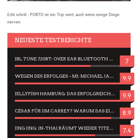
Echt schrill - PORTO ist ein Trip wert, auch wenn einige Dinge
nerven.
NEUESTE TESTBERICHTE
JBL TUNE 720BT: OVER EAR BLUETOOTH KOPFHÖRER UM DIE 50,-€ IM DAUER-TEST
7
WEGEN DES ERFOLGES – MJ: MICHAEL JACKSON MUSICAL IN EINER MATINEE SEHEN
9.9
JELLYFISH HAMBURG: DAS ERFOLGREICHE SOMMER-MENÜ 2025 IN GEFÜHLEN UND BILDERN
9.9
CÉSAR FÜR JIM CARREY? WARUM DAS EINER DER NERVIGSTEN ACTORS IST UND BLEIBT
8.9
JING JING: IN-THAI RÄUMT WIEDER TITEL AB – EIN ZWEI-STUNDEN-ERLEBNISBERICHT
7.4