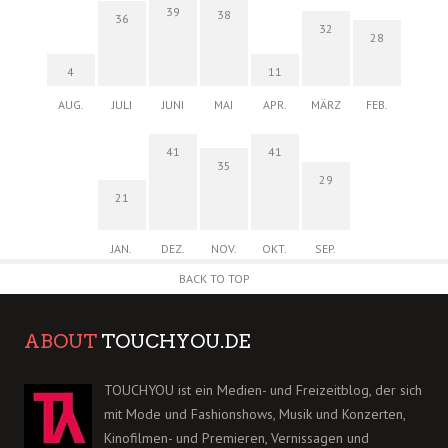
39
38
36
32
28
4
11
AUG.
JULI
JUNI
MAI
APR.
MÄRZ
FEB.
41
41
35
29
21
JAN.
DEZ.
NOV.
OKT.
SEP.
BACK TO TOP
ABOUT
TOUCHYOU.DE
TOUCHYOU ist ein Medien- und Freizeitblog, der sich
mit Mode und Fashionshows, Musik und Konzerten,
Kinofilmen- und Premieren, Vernissagen und