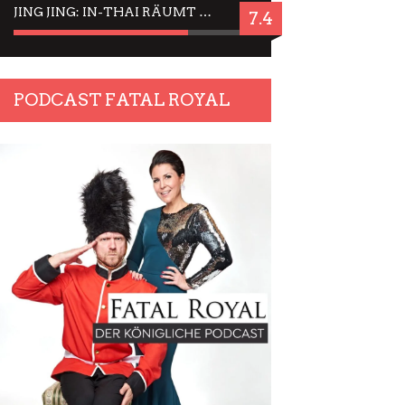
JING JING: IN-THAI RÄUMT WIEDER TITEL AB – EIN ZWEI-STUNDEN-ERLEBNISBERICHT
7.4
PODCAST FATAL ROYAL