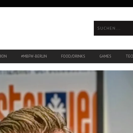
HION
#MBFW-BERLIN
FOOD/DRINKS
GAMES
TEC