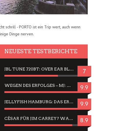
cht schrill - PORTO ist ein Trip wert, auch wenn
inige Dinge nerven.
NEUESTE TESTBERICHTE
JBL TUNE 720BT: OVER EAR BLUETOOTH KOPFHÖRER UM DIE 50,-€ IM DAUER-TEST
7
WEGEN DES ERFOLGES – MJ: MICHAEL JACKSON MUSICAL IN EINER MATINEE SEHEN
9.9
JELLYFISH HAMBURG: DAS ERFOLGREICHE SOMMER-MENÜ 2025 IN GEFÜHLEN UND BILDERN
9.9
CÉSAR FÜR JIM CARREY? WARUM DAS EINER DER NERVIGSTEN ACTORS IST UND BLEIBT
8.9