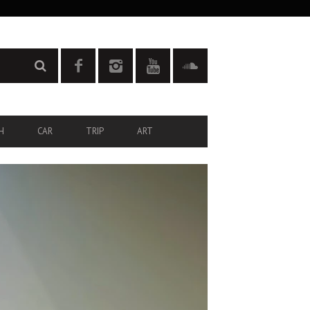
H
CAR
TRIP
ART