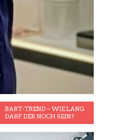
BART-TREND – WIE LANG
DARF DER NOCH SEIN?