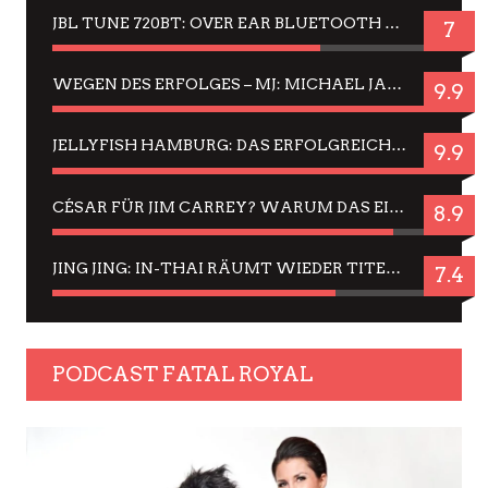
JBL TUNE 720BT: OVER EAR BLUETOOTH KOPFHÖRER UM DIE 50,-€ IM DAUER-TEST
7
WEGEN DES ERFOLGES – MJ: MICHAEL JACKSON MUSICAL IN EINER MATINEE SEHEN
9.9
JELLYFISH HAMBURG: DAS ERFOLGREICHE SOMMER-MENÜ 2025 IN GEFÜHLEN UND BILDERN
9.9
CÉSAR FÜR JIM CARREY? WARUM DAS EINER DER NERVIGSTEN ACTORS IST UND BLEIBT
8.9
JING JING: IN-THAI RÄUMT WIEDER TITEL AB – EIN ZWEI-STUNDEN-ERLEBNISBERICHT
7.4
PODCAST FATAL ROYAL