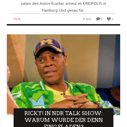
sahen den Action-Kracher erneut im KINOPOLIS in
Hamburg. Und genau für..
FILM
4 AUG.
0
1
RICKY! IN NDR TALK SHOW:
WARUM WURDE DER DENN
EINGELADEN?