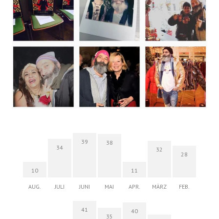
39
38
34
32
28
10
11
AUG.
JULI
JUNI
MAI
APR.
MÄRZ
FEB.
41
40
35