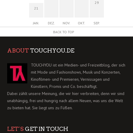
29
21
JAN.
DEZ.
NOV.
OKT.
SEP.
BACK TO TOP
ABOUT
TOUCHYOU.DE
TOUCHYOU ist ein Medien- und Freizeitblog, der sich
mit Mode und Fashionshows, Musik und Konzerten,
Kinofilmen- und Premieren, Vernissagen und
Künstlern, Promis und Co. beschäftigt.
Dabei zählt unsere Meinung, die wir hier verbreiten, denn wir sind
unabhängig, frei und hungrig nach allem Neuen, was uns die Welt
zu bieten hat. Sie liegt uns zu Füßen.
LET´S
GET IN TOUCH