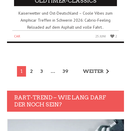
OLDTIMER-CLASSICS
Kaiserwetter und Ost-Deutschland – Coole Vibes zum
Amphicar Treffen in Schwerin 2026: Cabrio-Feeling
Reloaded auf dem Asphalt und volle Fahrt..
CAR
25 JUNI
2
1
2
3
…
39
WEITER
BART-TREND – WIE LANG DARF
DER NOCH SEIN?