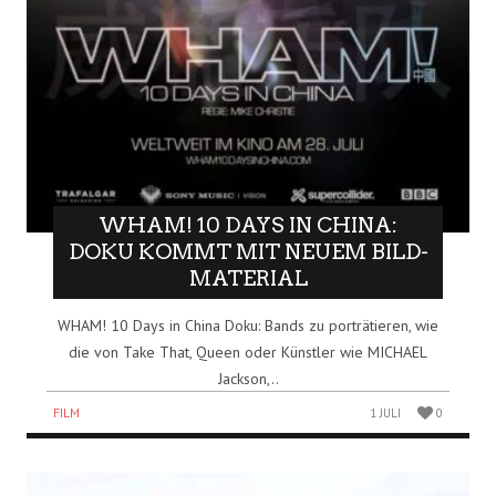
WHAM! 10 DAYS IN CHINA:
DOKU KOMMT MIT NEUEM BILD-
MATERIAL
WHAM! 10 Days in China Doku: Bands zu porträtieren, wie
die von Take That, Queen oder Künstler wie MICHAEL
Jackson,..
FILM
1 JULI
0