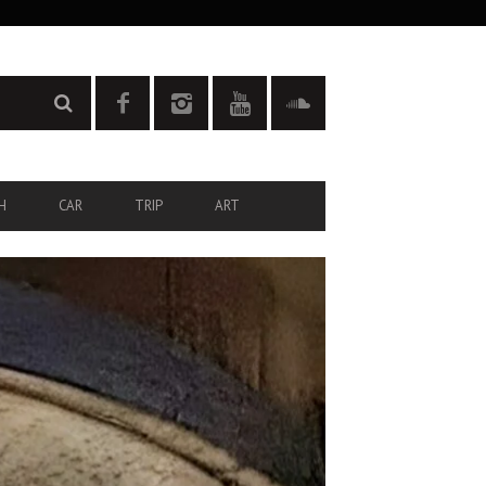
H
CAR
TRIP
ART