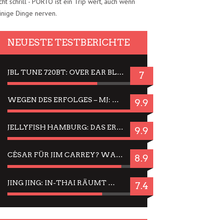
cht schrill - PORTO ist ein Trip wert, auch wenn
inige Dinge nerven.
NEUESTE TESTBERICHTE
JBL TUNE 720BT: OVER EAR BLUETOOTH KOPFHÖRER UM DIE 50,-€ IM DAUER-TEST
7
WEGEN DES ERFOLGES – MJ: MICHAEL JACKSON MUSICAL IN EINER MATINEE SEHEN
9.9
JELLYFISH HAMBURG: DAS ERFOLGREICHE SOMMER-MENÜ 2025 IN GEFÜHLEN UND BILDERN
9.9
CÉSAR FÜR JIM CARREY? WARUM DAS EINER DER NERVIGSTEN ACTORS IST UND BLEIBT
8.9
JING JING: IN-THAI RÄUMT WIEDER TITEL AB – EIN ZWEI-STUNDEN-ERLEBNISBERICHT
7.4