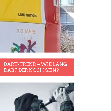
BART-TREND – WIE LANG
DARF DER NOCH SEIN?