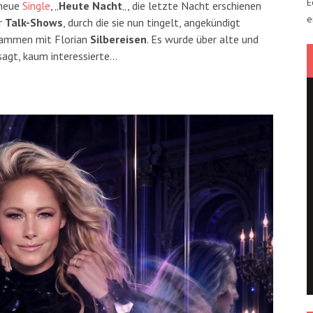
E
 neue
Single
, „
Heute Nacht
„, die letzte Nacht erschienen
e
er
Talk-Shows
, durch die sie nun tingelt, angekündigt
usammen mit Florian
Silbereisen
. Es wurde über alte und
sagt, kaum interessierte…