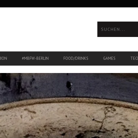
HION
#MBFW-BERLIN
FOOD/DRINKS
GAMES
TEC