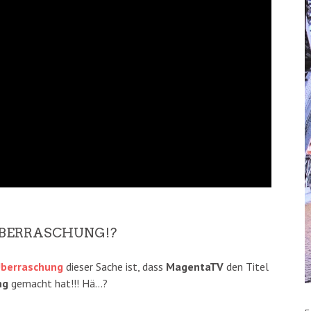
ÜBERRASCHUNG!?
berraschung
dieser Sache ist, dass
MagentaTV
den Titel
ng
gemacht hat!!! Hä…?