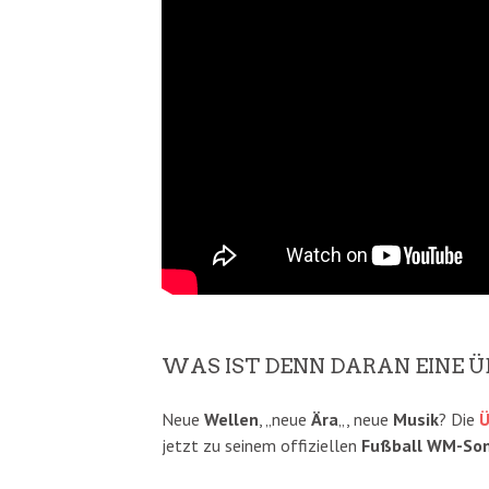
WAS IST DENN DARAN EINE 
Neue
Wellen
, „neue
Ära
„, neue
Musik
? Die
Ü
jetzt zu seinem offiziellen
Fußball
WM-So