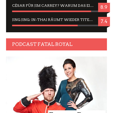
CÉSAR FÜR JIM CARREY? WARUM DAS EINER DER NERVIGSTEN ACTORS IST UND BLEIBT
8.9
JING JING: IN-THAI RÄUMT WIEDER TITEL AB – EIN ZWEI-STUNDEN-ERLEBNISBERICHT
7.4
PODCAST FATAL ROYAL