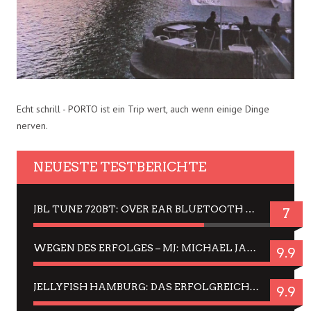
Echt schrill - PORTO ist ein Trip wert, auch wenn einige Dinge
nerven.
NEUESTE TESTBERICHTE
JBL TUNE 720BT: OVER EAR BLUETOOTH KOPFHÖRER UM DIE 50,-€ IM DAUER-TEST
7
WEGEN DES ERFOLGES – MJ: MICHAEL JACKSON MUSICAL IN EINER MATINEE SEHEN
9.9
JELLYFISH HAMBURG: DAS ERFOLGREICHE SOMMER-MENÜ 2025 IN GEFÜHLEN UND BILDERN
9.9