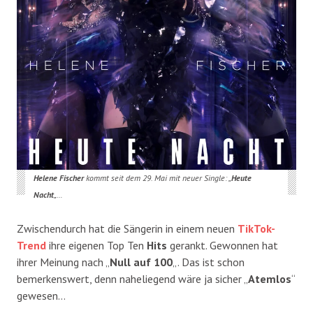
Helene Fischer
kommt seit dem 29. Mai mit neuer Single: „
Heute
Nacht
„…
Zwischendurch hat die Sängerin in einem neuen
TikTok-
Trend
ihre eigenen Top Ten
Hits
gerankt. Gewonnen hat
ihrer Meinung nach „
Null auf 100
„. Das ist schon
bemerkenswert, denn naheliegend wäre ja sicher „
Atemlos
“
gewesen…