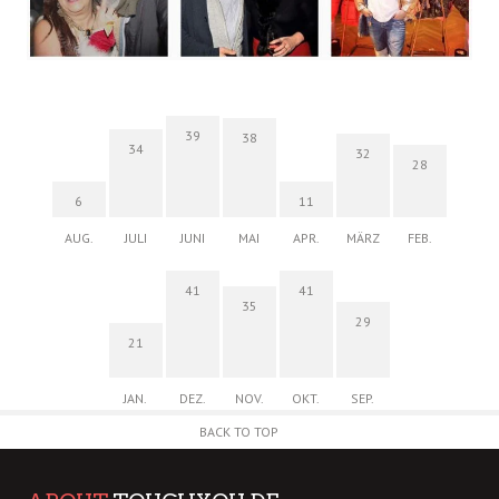
39
38
34
32
28
6
11
AUG.
JULI
JUNI
MAI
APR.
MÄRZ
FEB.
41
41
35
29
21
JAN.
DEZ.
NOV.
OKT.
SEP.
BACK TO TOP