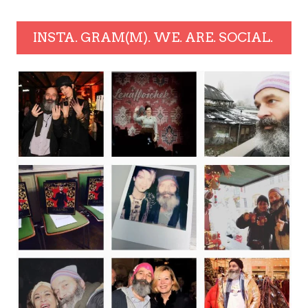
INSTA. GRAM(M). WE. ARE. SOCIAL.