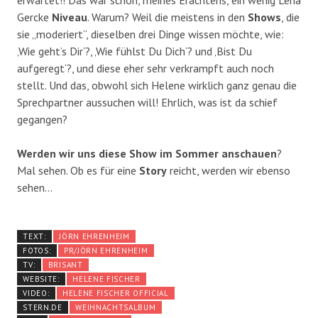
erwartet!! Das war schon, meines Erachtens, ein wenig Lena
Gercke
Niveau
. Warum? Weil die meistens in den
Shows
, die
sie „moderiert“, dieselben drei Dinge wissen möchte, wie:
‚Wie geht’s Dir‘?, ‚Wie fühlst Du Dich‘? und ‚Bist Du
aufgeregt‘?, und diese eher sehr verkrampft auch noch
stellt. Und das, obwohl sich Helene wirklich ganz genau die
Sprechpartner aussuchen will! Ehrlich, was ist da schief
gegangen?
Werden wir uns diese Show im Sommer anschauen
?
Mal sehen. Ob es für eine
Story
reicht, werden wir ebenso
sehen…
TEXT:
JÖRN EHRENHEIM
FOTOS:
PR/JÖRN EHRENHEIM
TV:
BRISANT
WEBSITE:
HELENE FISCHER
VIDEO:
HELENE FISCHER OFFICIAL
STERN.DE
WEIHNACHTSALBUM