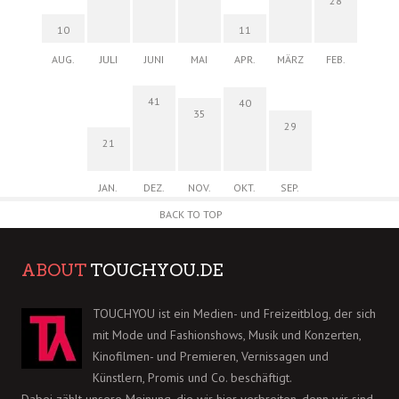
28
10
11
AUG.
JULI
JUNI
MAI
APR.
MÄRZ
FEB.
41
40
35
29
21
JAN.
DEZ.
NOV.
OKT.
SEP.
BACK TO TOP
ABOUT
TOUCHYOU.DE
TOUCHYOU ist ein Medien- und Freizeitblog, der sich
mit Mode und Fashionshows, Musik und Konzerten,
Kinofilmen- und Premieren, Vernissagen und
Künstlern, Promis und Co. beschäftigt.