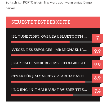
Echt schrill - PORTO ist ein Trip wert, auch wenn einige Dinge
nerven.
NEUESTE TESTBERICHTE
JBL TUNE 720BT: OVER EAR BLUETOOTH KOPFHÖRER UM DIE 50,-€ IM DAUER-TEST
7
WEGEN DES ERFOLGES – MJ: MICHAEL JACKSON MUSICAL IN EINER MATINEE SEHEN
9.9
JELLYFISH HAMBURG: DAS ERFOLGREICHE SOMMER-MENÜ 2025 IN GEFÜHLEN UND BILDERN
9.9
CÉSAR FÜR JIM CARREY? WARUM DAS EINER DER NERVIGSTEN ACTORS IST UND BLEIBT
8.9
JING JING: IN-THAI RÄUMT WIEDER TITEL AB – EIN ZWEI-STUNDEN-ERLEBNISBERICHT
7.4