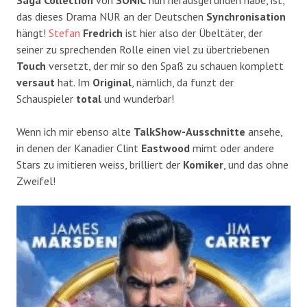
Saga Collection
von
SONIC
nun herausgefunden habe, ist,
das dieses Drama NUR an der Deutschen
Synchronisation
hängt!
Stefan
Fredrich
ist hier also der Übeltäter, der
seiner zu sprechenden Rolle einen viel zu übertriebenen
Touch
versetzt, der mir so den Spaß zu schauen komplett
versaut
hat. Im
Original
, nämlich, da funzt der
Schauspieler
total
und wunderbar!
Wenn ich mir ebenso alte
TalkShow-Ausschnitte
ansehe,
in denen der Kanadier Clint
Eastwood
mimt oder andere
Stars zu imitieren weiss, brilliert der
Komiker
, und das ohne
Zweifel!