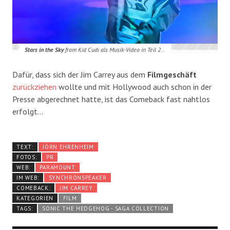
Stars in the Sky
from Kid Cudi als Musik-Video in Teil 2…
Dafür, dass sich der Jim Carrey aus dem
Filmgeschäft
zurückziehen
wollte und mit Hollywood auch schon in der
Presse abgerechnet hatte, ist das Comeback fast nahtlos
erfolgt…
TEXT:
JÖRN EHRENHEIM
FOTOS:
PR
WEB:
PARAMOUNT
IM WEB:
SYNCHRONSPEAKER
COMEBACK:
JIM CARREY
KATEGORIEN
FILM
TAGS:
SONIC THE HEDGEHOG - SAGA COLLECTION