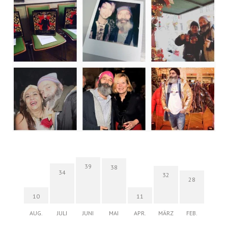
39
38
34
32
28
10
11
AUG.
JULI
JUNI
MAI
APR.
MÄRZ
FEB.