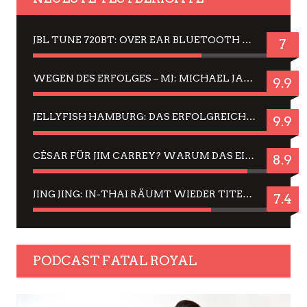
JBL TUNE 720BT: OVER EAR BLUETOOTH KOPFHÖRER UM DIE 50,-€ IM DAUER-TEST
7
WEGEN DES ERFOLGES – MJ: MICHAEL JACKSON MUSICAL IN EINER MATINEE SEHEN
9.9
JELLYFISH HAMBURG: DAS ERFOLGREICHE SOMMER-MENÜ 2025 IN GEFÜHLEN UND BILDERN
9.9
CÉSAR FÜR JIM CARREY? WARUM DAS EINER DER NERVIGSTEN ACTORS IST UND BLEIBT
8.9
JING JING: IN-THAI RÄUMT WIEDER TITEL AB – EIN ZWEI-STUNDEN-ERLEBNISBERICHT
7.4
PODCAST FATAL ROYAL