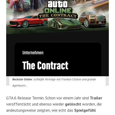
Rockstar Online
: schließe Verträge mit Franklin Clinton und gründe
Agenturen…
GTA 6 Release Termin. Schon vor einem Jahr sind
Trailer
veröffentlicht und ebenso wieder
gelöscht
worden, die
andeutungsweise zeigten, wie echt das
Spielgefühl