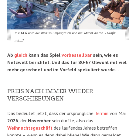
In
GTA 6
wird die Welt so umfangreich, wie nie. Macht da die 5 Grafik
mit…?
Ab
gleich
kann das Spiel
vorbestellbar
sein, wie es
Netzwelt berichtet. Und das für 80-€? Obwohl mit viel
mehr gerechnet und im Vorfeld spekuliert wurde…
PREIS NACH IMMER WIEDER
VERSCHIEBUNGEN
Das bedeutet jetzt, dass der ursprüngliche
Termin
von Mai
2026
, der
November
sein dürfte, also das
Weihnachtsgeschäft
des laufendes Jahres betreffen
könnte – wenn es denn dabei bliebe! Wie dann gemeldet