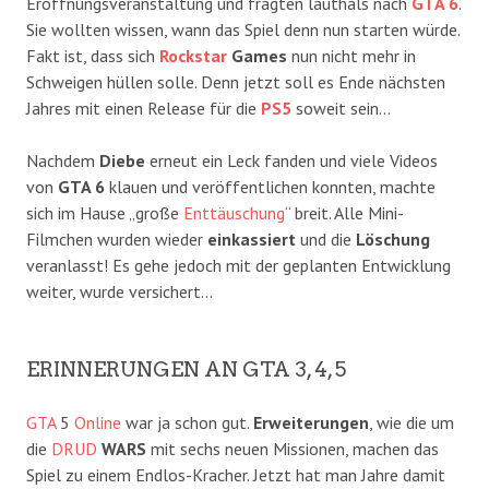
Eröffnungsveranstaltung und fragten lauthals nach
GTA 6
.
Sie wollten wissen, wann das Spiel denn nun starten würde.
Fakt ist, dass sich
Rockstar
Games
nun nicht mehr in
Schweigen hüllen solle. Denn jetzt soll es Ende nächsten
Jahres mit einen Release für die
PS5
soweit sein…
Nachdem
Diebe
erneut ein Leck fanden und viele Videos
von
GTA 6
klauen und veröffentlichen konnten, machte
sich im Hause „große
Enttäuschung
“ breit. Alle Mini-
Filmchen wurden wieder
einkassiert
und die
Löschung
veranlasst! Es gehe jedoch mit der geplanten Entwicklung
weiter, wurde versichert…
ERINNERUNGEN AN GTA 3, 4, 5
GTA
5
Online
war ja schon gut.
Erweiterungen
, wie die um
die
DRUD
WARS
mit sechs neuen Missionen, machen das
Spiel zu einem Endlos-Kracher. Jetzt hat man Jahre damit