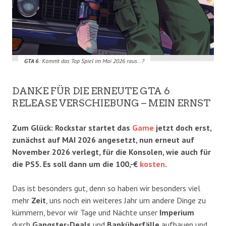
GTA 6
: Kommt das Top Spiel im Mai 2026 raus…?
DANKE FÜR DIE ERNEUTE GTA 6
RELEASE VERSCHIEBUNG – MEIN ERNST
Zum Glück: Rockstar startet das
Game
jetzt doch erst,
zunächst auf MAI 2026 angesetzt, nun erneut auf
November 2026 verlegt, für die Konsolen, wie auch für
die PS5. Es soll dann um die 100,-€
kosten
.
Das ist besonders gut, denn so haben wir besonders viel
mehr
Zeit
, uns noch ein weiteres Jahr um andere Dinge zu
kümmern, bevor wir Tage und Nächte unser
Imperium
durch
Gangster-Deals
und
Banküberfälle
aufbauen und