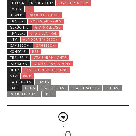
TEXT/ERLEBNISBERICHT:
JÖRN EHRENHEIM
FOTOS:
PR
IM WEB:
ROCKSTAR GAMES
TRAILER:
ROCKSTAR GAMES
GERÜCHTE:
GTA 6 RELEASE
TRAILER:
GTA 6 CENTRAL
NTV:
AUF DER GAMESCOM
GAMESCOM:
GAMESCOM
KONSOLE:
PS5
TRAILER 2:
GTA 6 HIGHLIGHTS
PC GAMES:
GTA REALISMUS ECHT
BILD:
ERNEUTE VERSCHIEBUNG
NTV:
80,-€
KATEGORIEN
GAMES
TAGS:
GTA 6
GTA 6 RELEASE
GTA 6 TRAILER 2
RELEASE
ROCKSTAR GAME
SPIEL
6
0