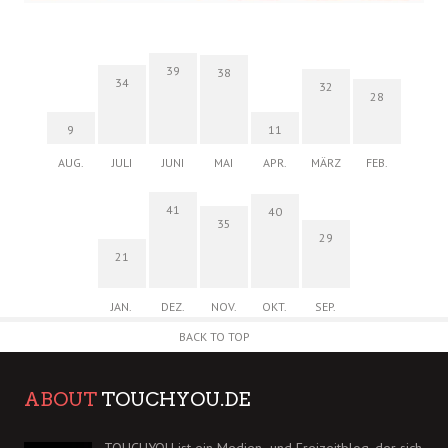
39
38
34
32
28
9
11
AUG.
JULI
JUNI
MAI
APR.
MÄRZ
FEB.
41
40
35
29
21
JAN.
DEZ.
NOV.
OKT.
SEP.
BACK TO TOP
ABOUT
TOUCHYOU.DE