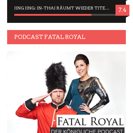
JING JING: IN-THAI RÄUMT WIEDER TITEL AB – EIN ZWEI-STUNDEN-ERLEBNISBERICHT
7.4
PODCAST FATAL ROYAL