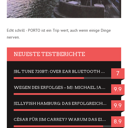
Echt schrill - PORTO ist ein Trip wert, auch wenn einige Dinge
nerven.
NEUESTE TESTBERICHTE
JBL TUNE 720BT: OVER EAR BLUETOOTH KOPFHÖRER UM DIE 50,-€ IM DAUER-TEST
7
WEGEN DES ERFOLGES – MJ: MICHAEL JACKSON MUSICAL IN EINER MATINEE SEHEN
9.9
JELLYFISH HAMBURG: DAS ERFOLGREICHE SOMMER-MENÜ 2025 IN GEFÜHLEN UND BILDERN
9.9
CÉSAR FÜR JIM CARREY? WARUM DAS EINER DER NERVIGSTEN ACTORS IST UND BLEIBT
8.9