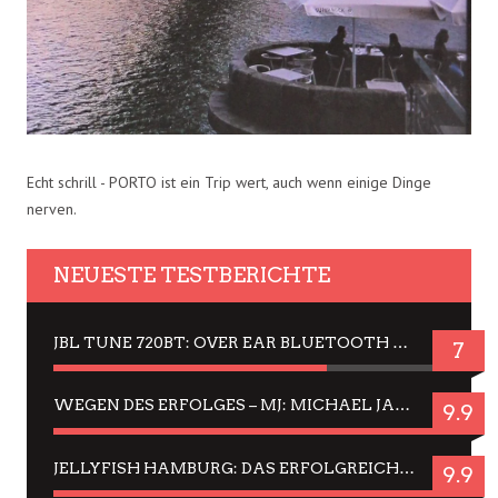
Echt schrill - PORTO ist ein Trip wert, auch wenn einige Dinge
nerven.
NEUESTE TESTBERICHTE
JBL TUNE 720BT: OVER EAR BLUETOOTH KOPFHÖRER UM DIE 50,-€ IM DAUER-TEST
7
WEGEN DES ERFOLGES – MJ: MICHAEL JACKSON MUSICAL IN EINER MATINEE SEHEN
9.9
JELLYFISH HAMBURG: DAS ERFOLGREICHE SOMMER-MENÜ 2025 IN GEFÜHLEN UND BILDERN
9.9