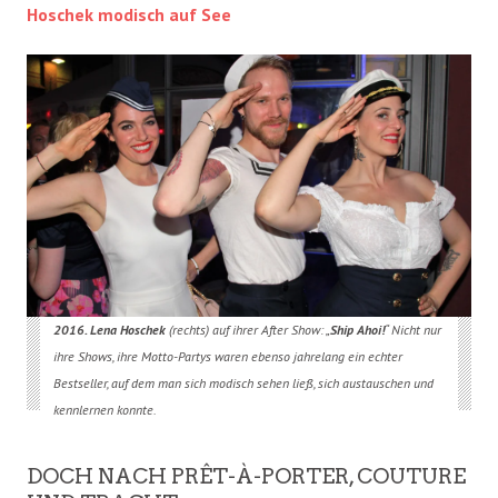
Hoschek modisch auf See
2016. Lena Hoschek
(rechts) auf ihrer After Show: „
Ship Ahoi!
“ Nicht nur
ihre Shows, ihre Motto-Partys waren ebenso jahrelang ein echter
Bestseller, auf dem man sich modisch sehen ließ, sich austauschen und
kennlernen konnte.
DOCH NACH PRÊT-À-PORTER, COUTURE