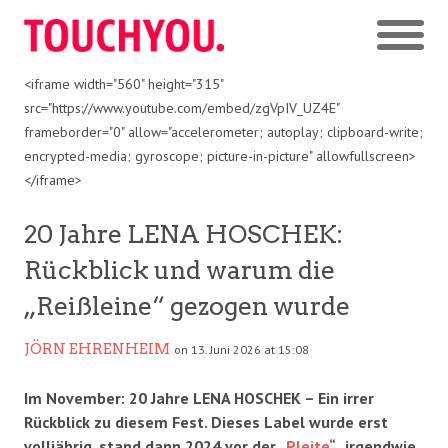
<iframe width="560" height="315"
src="https://www.youtube.com/embed/zgVpIV_UZ4E"
frameborder="0" allow="accelerometer; autoplay; clipboard-write;
encrypted-media; gyroscope; picture-in-picture" allowfullscreen>
</iframe>
20 Jahre LENA HOSCHEK:
Rückblick und warum die
„Reißleine“ gezogen wurde
JÖRN EHRENHEIM
on 13. Juni 2026 at 15:08
Im November: 20 Jahre LENA HOSCHEK – Ein irrer
Rückblick zu diesem Fest. Dieses Label wurde erst
volljährig, stand dann 2024 vor der „
Pleite
“ , irgendwie