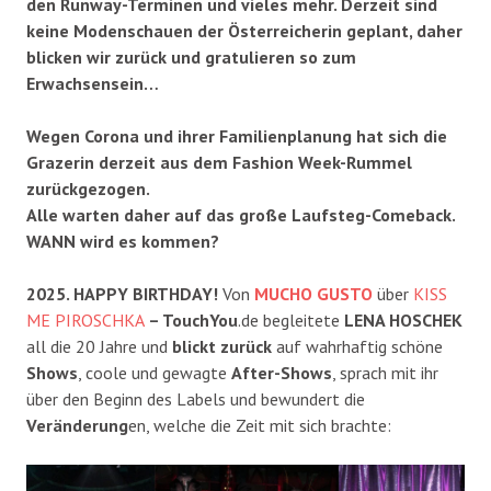
den Runway-Terminen und vieles mehr. Derzeit sind
keine Modenschauen der Österreicherin geplant, daher
blicken wir zurück und gratulieren so zum
Erwachsensein…
Wegen Corona und ihrer Familienplanung hat sich die
Grazerin derzeit aus dem Fashion Week-Rummel
zurückgezogen.
Alle warten daher auf das große Laufsteg-Comeback.
WANN wird es kommen?
2025. HAPPY BIRTHDAY!
Von
MUCHO GUSTO
über
KISS
ME PIROSCHKA
– TouchYou
.de begleitete
LENA HOSCHEK
all die 20 Jahre und
blickt zurück
auf wahrhaftig schöne
Shows
, coole und gewagte
After-Shows
, sprach mit ihr
über den Beginn des Labels und bewundert die
Veränderung
en, welche die Zeit mit sich brachte: