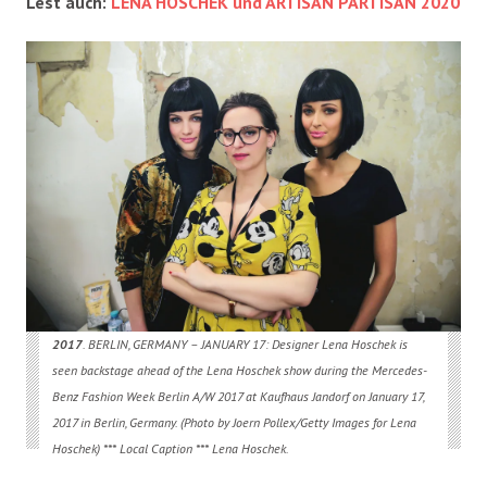
Lest auch:
LENA HOSCHEK und ARTISAN PARTISAN 2020
2017
. BERLIN, GERMANY – JANUARY 17: Designer Lena Hoschek is
seen backstage ahead of the Lena Hoschek show during the Mercedes-
Benz Fashion Week Berlin A/W 2017 at Kaufhaus Jandorf on January 17,
2017 in Berlin, Germany. (Photo by Joern Pollex/Getty Images for Lena
Hoschek) *** Local Caption *** Lena Hoschek.