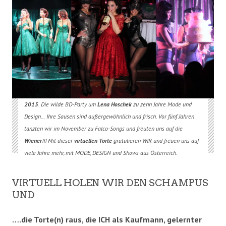
2015
. Die wilde BD-Party um
Lena Hoschek
zu zehn Jahre Mode und
Design… Ihre Sausen sind außergewöhnlich und frisch. Vor fünf Jahren
tanzten wir im November zu Falco-Songs und freuten uns auf die
Wiener
!!! Mit dieser
virtuellen Torte
gratulieren WIR und freuen uns auf
viele Jahre mehr, mit MODE, DESIGN und Shows aus Österreich.
VIRTUELL HOLEN WIR DEN SCHAMPUS
UND
….die Torte(n) raus, die ICH als Kaufmann, gelernter