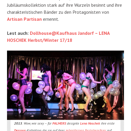
Jubiläumskollektion stark auf ihre Wurzeln besinnt und ihre
charakteristischen Bänder zu den Protagonisten von
Artisan Partisan
ernennt.
Lest auch:
Dollhouse@Kaufhaus Jandorf – LENA
HOSCHEK Herbst/Winter 17/18
2015
. Wow, wie sexy – für
PALMERS
designte
Lena Hoschek
ihre erste
Dessous
-Kollektion, die sie auf ihrer
zehnjährigen Bestehensfeier
, auf