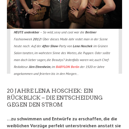
HEUTE undenkbar
– So wild, sexy und cool war die
Berliner
Fashionweek
2012
! Über dieses Mode-Jahr redet man in der Scene
heute noch:
Auf der
After-Show
-Party von
Lena Hoschek
im Grünen
Salon tanzten, im wahrsten Sinne des Wortes, die Puppen. Oder sollte
man doch lieber sagen, die Beautys?
Jedenfalls waren wir, auch Chef-
Redakteur
Jörn Ehrenheim
, im
BABYLON Berlin
der 1920-er Jahre
angekommen und feierten bis in den Morgen…
20 JAHRE LENA HOSCHEK: EIN
RÜCKBLICK – DIE ENTSCHEIDUNG
GEGEN DEN STROM
…zu schwimmen und Entwürfe zu erschaffen, die die
weiblichen Vorzüge perfekt unterstreichen anstatt sie