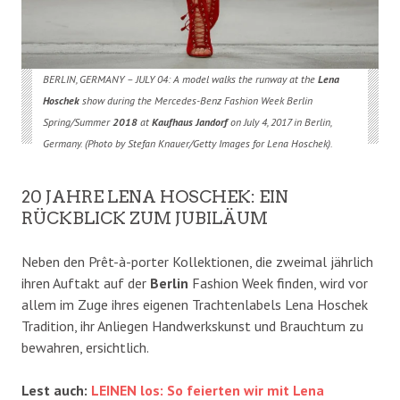
BERLIN, GERMANY – JULY 04: A model walks the runway at the
Lena
Hoschek
show during the Mercedes-Benz Fashion Week Berlin
Spring/Summer
2018
at
Kaufhaus Jandorf
on July 4, 2017 in Berlin,
Germany. (Photo by Stefan Knauer/Getty Images for Lena Hoschek).
20 JAHRE LENA HOSCHEK: EIN
RÜCKBLICK ZUM JUBILÄUM
Neben den Prêt-à-porter Kollektionen, die zweimal jährlich
ihren Auftakt auf der
Berlin
Fashion Week finden, wird vor
allem im Zuge ihres eigenen Trachtenlabels Lena Hoschek
Tradition, ihr Anliegen Handwerkskunst und Brauchtum zu
bewahren, ersichtlich.
Lest auch:
LEINEN los: So feierten wir mit Lena