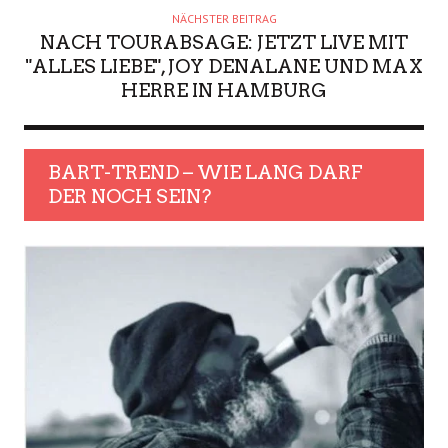
NÄCHSTER BEITRAG
NACH TOURABSAGE: JETZT LIVE MIT
"ALLES LIEBE", JOY DENALANE UND MAX
HERRE IN HAMBURG
BART-TREND – WIE LANG DARF
DER NOCH SEIN?