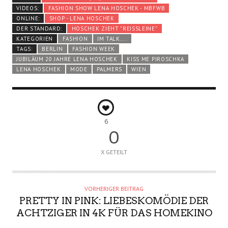
VIDEOS:
FASHION SHOW LENA HOSCHEK - MBFWB
ONLINE:
SHOP - LENA HOSCHEK
DER STANDARD:
HOSCHEK ZIEHT "REISSLEINE"
KATEGORIEN
FASHION
IM TALK....
TAGS:
BERLIN
FASHION WEEK
JUBILÄUM 20 JAHRE LENA HOSCHEK
KISS ME PIROSCHKA
LENA HOSCHEK
MODE
PALMERS
WIEN
6
0
X GETEILT
VORHERIGER BEITRAG
PRETTY IN PINK: LIEBESKOMÖDIE DER
ACHTZIGER IN 4K FÜR DAS HOMEKINO