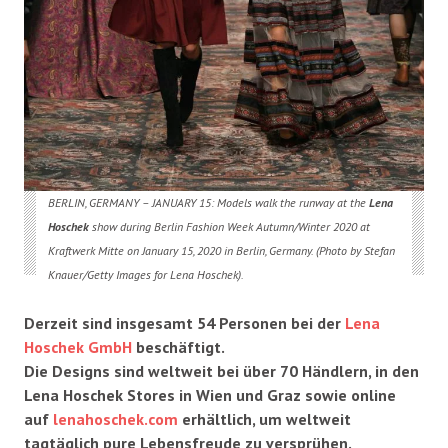
BERLIN, GERMANY – JANUARY 15: Models walk the runway at the
Lena
Hoschek
show during Berlin Fashion Week Autumn/Winter 2020 at
Kraftwerk Mitte on January 15, 2020 in Berlin, Germany. (Photo by Stefan
Knauer/Getty Images for Lena Hoschek).
Derzeit sind insgesamt 54 Personen bei der
Lena
Hoschek GmbH
beschäftigt.
Die Designs sind weltweit bei über 70 Händlern, in den
Lena Hoschek Stores in Wien und Graz sowie online
auf
lenahoschek.com
erhältlich, um weltweit
tagtäglich pure Lebensfreude zu versprühen.