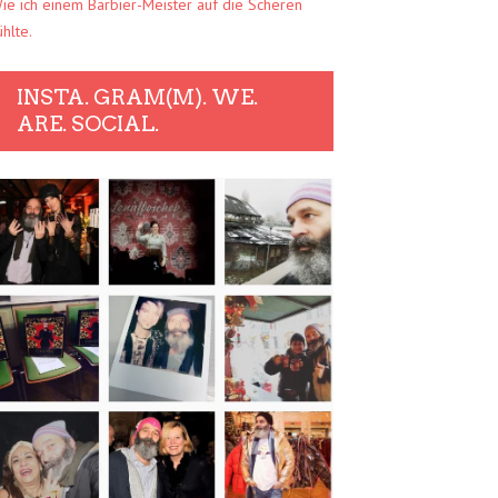
ie ich einem Barbier-Meister auf die Scheren
ühlte.
INSTA. GRAM(M). WE.
ARE. SOCIAL.