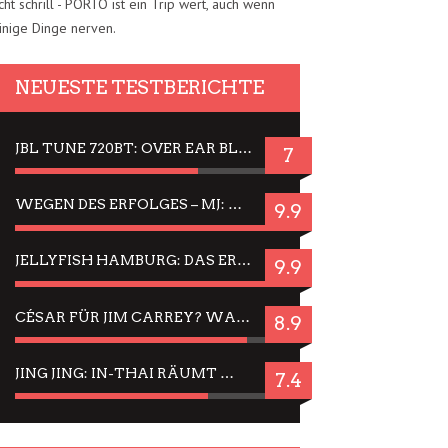
cht schrill - PORTO ist ein Trip wert, auch wenn
inige Dinge nerven.
NEUESTE TESTBERICHTE
JBL TUNE 720BT: OVER EAR BLUETOOTH KOPFHÖRER UM DIE 50,-€ IM DAUER-TEST
7
WEGEN DES ERFOLGES – MJ: MICHAEL JACKSON MUSICAL IN EINER MATINEE SEHEN
9.9
JELLYFISH HAMBURG: DAS ERFOLGREICHE SOMMER-MENÜ 2025 IN GEFÜHLEN UND BILDERN
9.9
CÉSAR FÜR JIM CARREY? WARUM DAS EINER DER NERVIGSTEN ACTORS IST UND BLEIBT
8.9
JING JING: IN-THAI RÄUMT WIEDER TITEL AB – EIN ZWEI-STUNDEN-ERLEBNISBERICHT
7.4