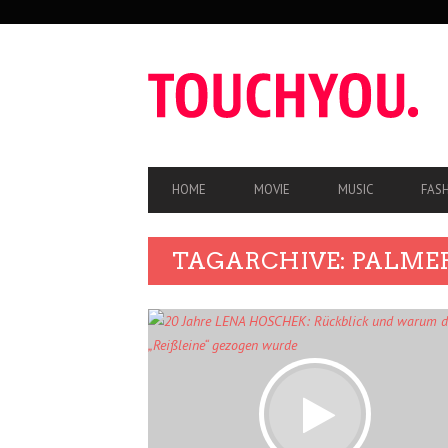
SEKUNDÄRE
NAVIGATION
HAUPT-
HOME
MOVIE
MUSIC
FAS
NAVIGATION
TAGARCHIVE: PALME