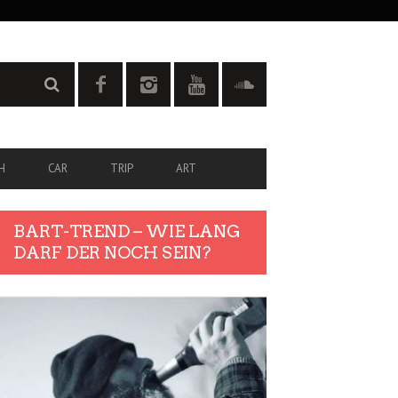
H
CAR
TRIP
ART
BART-TREND – WIE LANG
DARF DER NOCH SEIN?