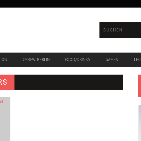
HION
#MBFW-BERLIN
FOOD/DRINKS
GAMES
TEC
RS