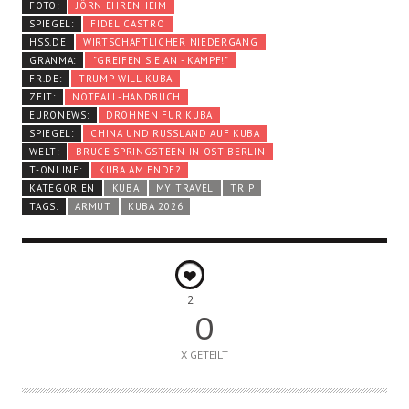
FOTO:
JÖRN EHRENHEIM
SPIEGEL:
FIDEL CASTRO
HSS.DE
WIRTSCHAFTLICHER NIEDERGANG
GRANMA:
"GREIFEN SIE AN - KAMPF!"
FR.DE:
TRUMP WILL KUBA
ZEIT:
NOTFALL-HANDBUCH
EURONEWS:
DROHNEN FÜR KUBA
SPIEGEL:
CHINA UND RUSSLAND AUF KUBA
WELT:
BRUCE SPRINGSTEEN IN OST-BERLIN
T-ONLINE:
KUBA AM ENDE?
KATEGORIEN
KUBA
MY TRAVEL
TRIP
TAGS:
ARMUT
KUBA 2026
2
0
X GETEILT