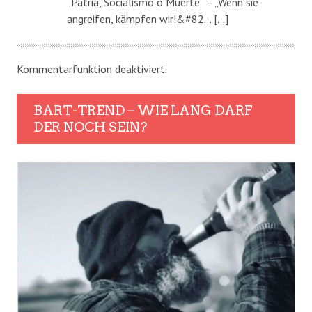
„Patria, Socialismo o Muerte“ – „Wenn sie
angreifen, kämpfen wir!&#82… […]
Kommentarfunktion deaktiviert.
BART-TREND – WIE LANG DARF
DER NOCH SEIN?