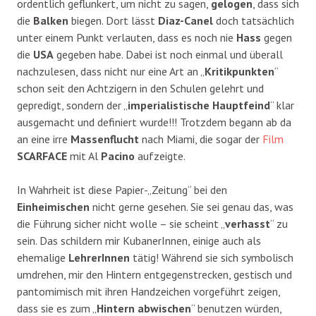
ordentlich geflunkert, um nicht zu sagen,
gelogen
, dass sich
die
Balken
biegen. Dort lässt
Diaz-Canel
doch tatsächlich
unter einem Punkt verlauten, dass es noch nie
Hass
gegen
die
USA
gegeben habe. Dabei ist noch einmal und überall
nachzulesen, dass nicht nur eine Art an „
Kritikpunkten
“
schon seit den Achtzigern in den Schulen gelehrt und
gepredigt, sondern der „
imperialistische
Hauptfeind
“ klar
ausgemacht und definiert wurde!!! Trotzdem begann ab da
an eine irre
Massenflucht
nach Miami, die sogar der
Film
SCARFACE
mit Al
Pacino
aufzeigte.
In Wahrheit ist diese Papier-„Zeitung“ bei den
Einheimischen
nicht gerne gesehen. Sie sei genau das, was
die Führung sicher nicht wolle – sie scheint „
verhasst
“ zu
sein. Das schildern mir KubanerInnen, einige auch als
ehemalige
LehrerInnen
tätig! Während sie sich symbolisch
umdrehen, mir den Hintern entgegenstrecken, gestisch und
pantomimisch mit ihren Handzeichen vorgeführt zeigen,
dass sie es zum „
Hintern abwischen
“ benutzen würden,