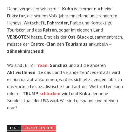
Denn, vergessen wir nicht –
Kuba
ist immer noch eine
Diktatur
, die seinem Volk jahrzehntelang unteranderem
Handys, Wirtschaft,
Fahrräder
, Farbe und Kontakt zu
Touristen und das
Reisen
, sogar im eigenen Land
VERBOTEN
hatte. Erst als der
Ost-Block
zusammenbrach,
musste der
Castro-Clan
den
Tourismus
ankurbeln –
zähneknirschend
!
Wo sind JETZT
Yoani
Sánchez
und all die anderen
AktivistInnen
, die das Land veränderten? Jedenfalls wird
es nun darauf ankommen, wird es sich jetzt zeigen, ob sich
das vorletzte sozialistische Land auf der Welt retten kann
oder es
TRUMP
schlucken
wird und
Kuba
der neue
Bundesstaat der USA wird. Wir sind gespannt und bleiben
dran!
TEXT:
JÖRN EHRENHEIM