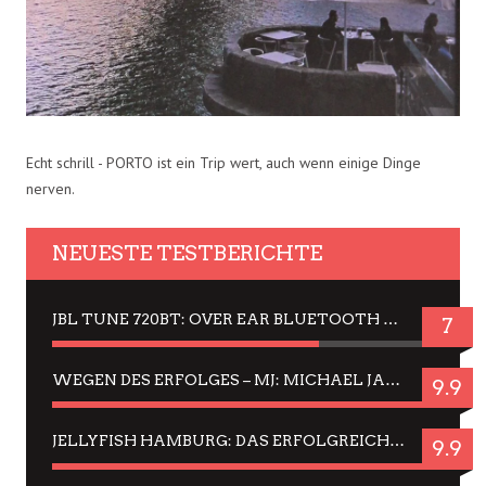
Echt schrill - PORTO ist ein Trip wert, auch wenn einige Dinge
nerven.
NEUESTE TESTBERICHTE
JBL TUNE 720BT: OVER EAR BLUETOOTH KOPFHÖRER UM DIE 50,-€ IM DAUER-TEST
7
WEGEN DES ERFOLGES – MJ: MICHAEL JACKSON MUSICAL IN EINER MATINEE SEHEN
9.9
JELLYFISH HAMBURG: DAS ERFOLGREICHE SOMMER-MENÜ 2025 IN GEFÜHLEN UND BILDERN
9.9