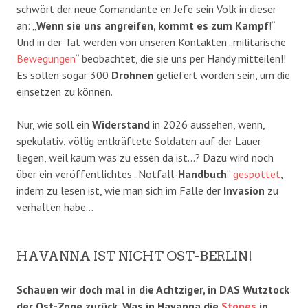
schwört der neue Comandante en Jefe sein Volk in dieser
an: „
Wenn sie uns angreifen, kommt es zum Kampf
!“
Und in der Tat werden von unseren Kontakten „militärische
Bewegungen
“ beobachtet, die sie uns per Handy mitteilen!!
Es sollen sogar 300
Drohnen
geliefert worden sein, um die
einsetzen zu können.
Nur, wie soll ein
Widerstand
in 2026 aussehen, wenn,
spekulativ, völlig entkräftete Soldaten auf der Lauer
liegen, weil kaum was zu essen da ist…? Dazu wird noch
über ein veröffentlichtes „Notfall-
Handbuch
“
gespottet
,
indem zu lesen ist, wie man sich im Falle der
Invasion
zu
verhalten habe…
HAVANNA IST NICHT OST-BERLIN!
Schauen wir doch mal in die Achtziger, in DAS Wutztock
der Ost-Zone zurück. Was in Havanna die
Stones
in