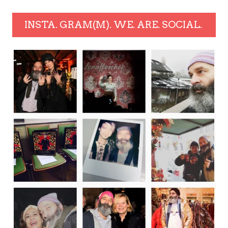
INSTA. GRAM(M). WE. ARE. SOCIAL.