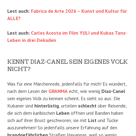
Lest auch:
Fabrica de Arte 2026 – Kunst und Kultur für
ALLE?
Lest auch:
Carlos Acosta im Film YULI und Kubas Tanz-
Leben in drei Dekaden
KENNT DIAZ-CANEL SEIN EIGENES VOLK
NICHT?
Was für eine Märchenrede, jedenfalls für mich! Es wundert,
nach dem Lesen der
GRANMA
echt, wie wenig
Diaz-Canel
sein eigenes Volk zu kennen scheint. Es sieht so aus: Die
Kubaner sind
hinterlistig
, urteilen
schlecht
über Reisende,
die sich dem karibischen
Leben
öffnen und Banden haben
sich auf ihrer Brust geschworen, sie mit
List
und Tücke
auszunehmen! So jedenfalls unsere Erfahrung auf den
brandgefährlichen
Straßen Havannas, weil so wenig