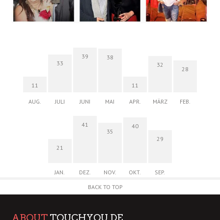
39
38
33
32
28
11
11
AUG.
JULI
JUNI
MAI
APR.
MÄRZ
FEB.
41
40
35
29
21
JAN.
DEZ.
NOV.
OKT.
SEP.
BACK TO TOP
ABOUT
TOUCHYOU.DE