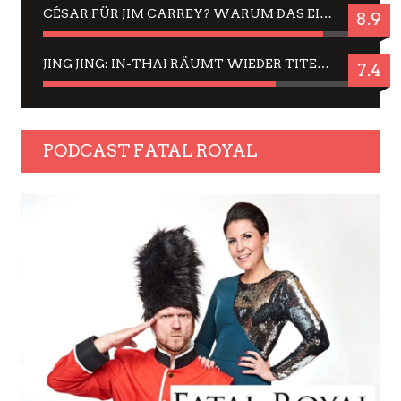
CÉSAR FÜR JIM CARREY? WARUM DAS EINER DER NERVIGSTEN ACTORS IST UND BLEIBT
8.9
JING JING: IN-THAI RÄUMT WIEDER TITEL AB – EIN ZWEI-STUNDEN-ERLEBNISBERICHT
7.4
PODCAST FATAL ROYAL