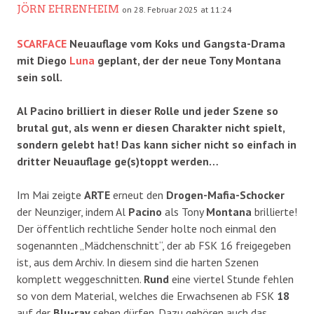
JÖRN EHRENHEIM
on 28. Februar 2025 at 11:24
SCARFACE
Neuauflage vom Koks und Gangsta-Drama
mit Diego
Luna
geplant, der der neue Tony Montana
sein soll.
Al Pacino brilliert in dieser Rolle und jeder Szene so
brutal gut, als wenn er diesen Charakter nicht spielt,
sondern gelebt hat! Das kann sicher nicht so einfach in
dritter Neuauflage ge(s)toppt werden…
Im Mai zeigte
ARTE
erneut den
Drogen-Mafia-Schocker
der Neunziger, indem Al
Pacino
als Tony
Montana
brillierte!
Der öffentlich rechtliche Sender holte noch einmal den
sogenannten „Mädchenschnitt“, der ab FSK 16 freigegeben
ist, aus dem Archiv. In diesem sind die harten Szenen
komplett weggeschnitten.
Rund
eine viertel Stunde fehlen
so von dem Material, welches die Erwachsenen ab FSK
18
auf der
Blu-ray
sehen dürfen. Dazu gehören auch das