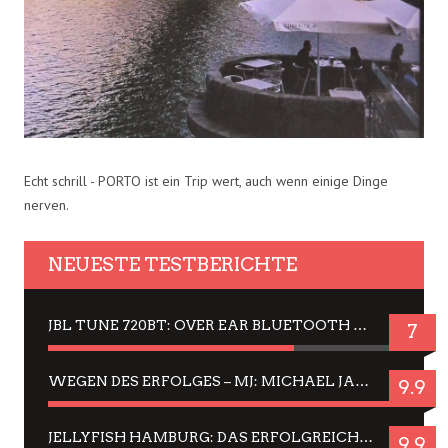
Echt schrill - PORTO ist ein Trip wert, auch wenn einige Dinge
nerven.
NEUESTE TESTBERICHTE
JBL TUNE 720BT: OVER EAR BLUETOOTH KOPFHÖRER UM DIE 50,-€ IM DAUER-TEST
7
WEGEN DES ERFOLGES – MJ: MICHAEL JACKSON MUSICAL IN EINER MATINEE SEHEN
9.9
JELLYFISH HAMBURG: DAS ERFOLGREICHE SOMMER-MENÜ 2025 IN GEFÜHLEN UND BILDERN
9.9