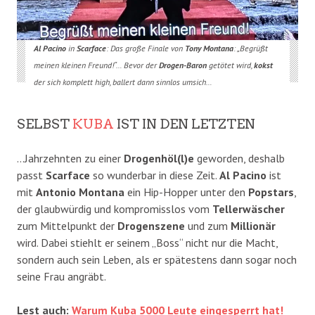
Al Pacino
in
Scarface
: Das große Finale von
Tony
Montana
: „Begrüßt
meinen kleinen Freund!“… Bevor der
Drogen-Baron
getötet wird,
kokst
der sich komplett high, ballert dann sinnlos umsich…
SELBST
KUBA
IST IN DEN LETZTEN
…Jahrzehnten zu einer
Drogenhöl(l)e
geworden, deshalb
passt
Scarface
so wunderbar in diese Zeit.
Al Pacino
ist
mit
Antonio Montana
ein Hip-Hopper unter den
Popstars
,
der glaubwürdig und kompromisslos vom
Tellerwäscher
zum Mittelpunkt der
Drogenszene
und zum
Millionär
wird. Dabei stiehlt er seinem „Boss“ nicht nur die Macht,
sondern auch sein Leben, als er spätestens dann sogar noch
seine Frau angräbt.
Lest auch:
Warum Kuba 5000 Leute eingesperrt hat!