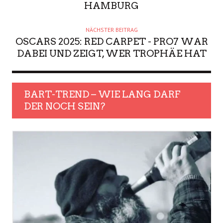
HAMBURG
NÄCHSTER BEITRAG
OSCARS 2025: RED CARPET - PRO7 WAR
DABEI UND ZEIGT, WER TROPHÄE HAT
BART-TREND – WIE LANG DARF
DER NOCH SEIN?