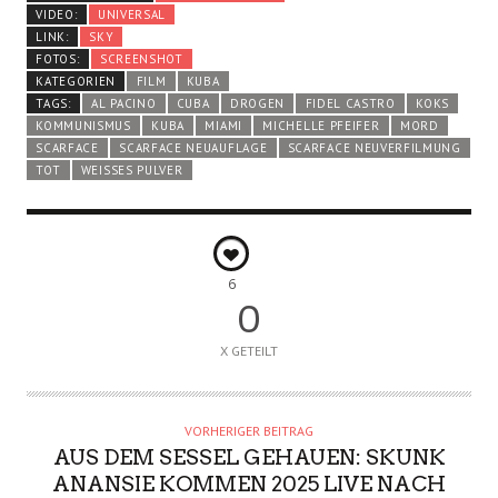
VIDEO:
UNIVERSAL
LINK:
SKY
FOTOS:
SCREENSHOT
KATEGORIEN
FILM
KUBA
TAGS:
AL PACINO
CUBA
DROGEN
FIDEL CASTRO
KOKS
KOMMUNISMUS
KUBA
MIAMI
MICHELLE PFEIFER
MORD
SCARFACE
SCARFACE NEUAUFLAGE
SCARFACE NEUVERFILMUNG
TOT
WEISSES PULVER
6
0
X GETEILT
VORHERIGER BEITRAG
AUS DEM SESSEL GEHAUEN: SKUNK
ANANSIE KOMMEN 2025 LIVE NACH