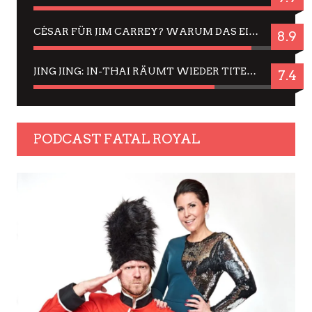
CÉSAR FÜR JIM CARREY? WARUM DAS EINER DER NERVIGSTEN ACTORS IST UND BLEIBT
8.9
JING JING: IN-THAI RÄUMT WIEDER TITEL AB – EIN ZWEI-STUNDEN-ERLEBNISBERICHT
7.4
PODCAST FATAL ROYAL