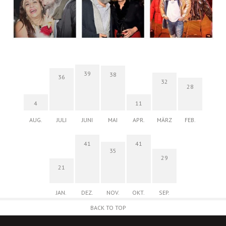
39
38
36
32
28
4
11
AUG.
JULI
JUNI
MAI
APR.
MÄRZ
FEB.
41
41
35
29
21
JAN.
DEZ.
NOV.
OKT.
SEP.
BACK TO TOP