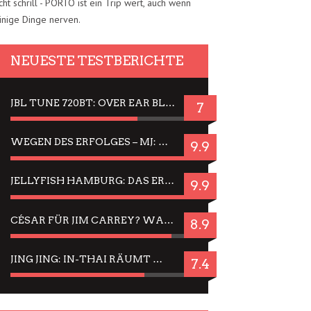
cht schrill - PORTO ist ein Trip wert, auch wenn
inige Dinge nerven.
NEUESTE TESTBERICHTE
JBL TUNE 720BT: OVER EAR BLUETOOTH KOPFHÖRER UM DIE 50,-€ IM DAUER-TEST
7
WEGEN DES ERFOLGES – MJ: MICHAEL JACKSON MUSICAL IN EINER MATINEE SEHEN
9.9
JELLYFISH HAMBURG: DAS ERFOLGREICHE SOMMER-MENÜ 2025 IN GEFÜHLEN UND BILDERN
9.9
CÉSAR FÜR JIM CARREY? WARUM DAS EINER DER NERVIGSTEN ACTORS IST UND BLEIBT
8.9
JING JING: IN-THAI RÄUMT WIEDER TITEL AB – EIN ZWEI-STUNDEN-ERLEBNISBERICHT
7.4