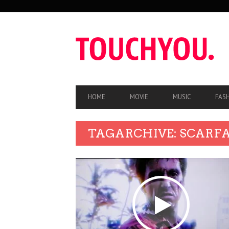
SEKUNDÄRE
NAVIGATION
HAUPT-
HOME
MOVIE
MUSIC
FAS
NAVIGATION
TAGARCHIVE: SCARF