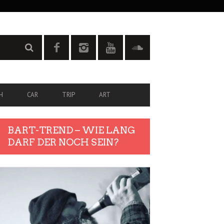
H
CAR
TRIP
ART
BART-TREND – WIE LANG
DARF DER NOCH SEIN?