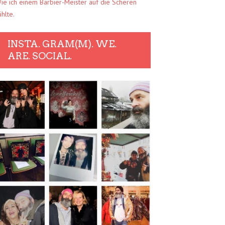
ie ich einem Barbier-Meister auf die Scheren
ühlte.
INSTA. GRAM(M). WE.
ARE. SOCIAL.