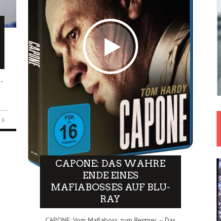
-
e
6
CAPONE: DAS WAHRE
ENDE EINES
MAFIABOSSES AUF BLU-
RAY
CAPONE: Vom Mafiaboss zum Rentner – Das