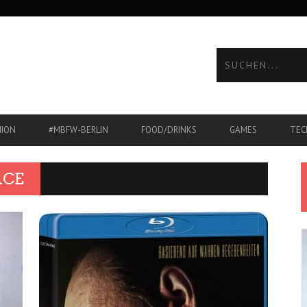
HION
#MBFW-BERLIN
FOOD/DRINKS
GAMES
TEC
ACE