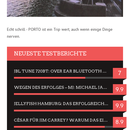
Echt schrill - PORTO ist ein Trip wert, auch wenn einige Dinge
nerven.
NEUESTE TESTBERICHTE
JBL TUNE 720BT: OVER EAR BLUETOOTH KOPFHÖRER UM DIE 50,-€ IM DAUER-TEST
7
WEGEN DES ERFOLGES – MJ: MICHAEL JACKSON MUSICAL IN EINER MATINEE SEHEN
9.9
JELLYFISH HAMBURG: DAS ERFOLGREICHE SOMMER-MENÜ 2025 IN GEFÜHLEN UND BILDERN
9.9
CÉSAR FÜR JIM CARREY? WARUM DAS EINER DER NERVIGSTEN ACTORS IST UND BLEIBT
8.9