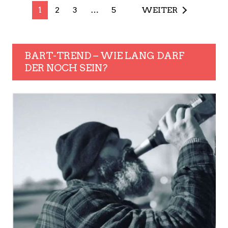
1
2
3
…
5
WEITER
BART-TREND – WIE LANG DARF
DER NOCH SEIN?