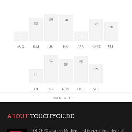
39
38
33
32
28
11
11
AUG.
JULI
JUNI
MAI
APR.
MÄRZ
FEB.
41
40
35
29
21
JAN.
DEZ.
NOV.
OKT.
SEP.
BACK TO TOP
ABOUT
TOUCHYOU.DE
TOUCHYOU ist ein Medien- und Freizeitblog, der sich