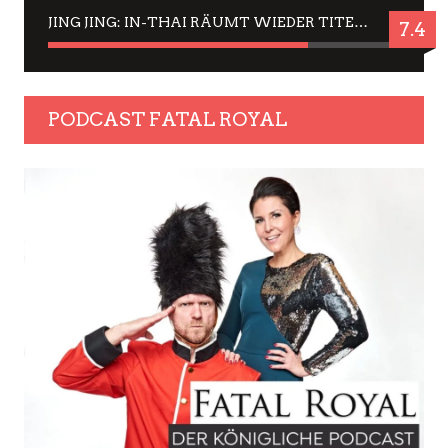
JING JING: IN-THAI RÄUMT WIEDER TITEL AB – EIN ZWEI-STUNDEN-ERLEBNISBERICHT
7.4
PODCAST FATAL ROYAL