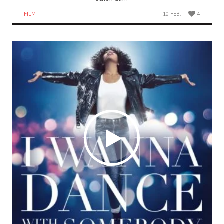
FILM
10 FEB.
4