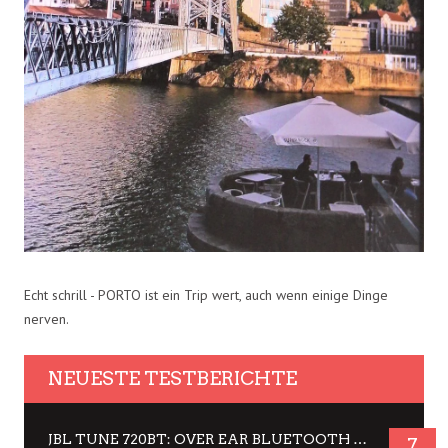
Echt schrill - PORTO ist ein Trip wert, auch wenn einige Dinge
nerven.
NEUESTE TESTBERICHTE
JBL TUNE 720BT: OVER EAR BLUETOOTH KOPFHÖRER UM DIE 50,-€ IM DAUER-TEST
7