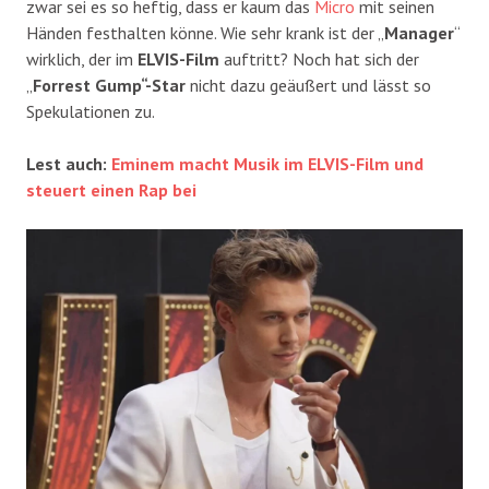
zwar sei es so heftig, dass er kaum das
Micro
mit seinen
Händen festhalten könne. Wie sehr krank ist der „
Manager
“
wirklich, der im
ELVIS-Film
auftritt? Noch hat sich der
„
Forrest
Gump“-Star
nicht dazu geäußert und lässt so
Spekulationen zu.
Lest auch:
Eminem macht Musik im ELVIS-Film und
steuert einen Rap bei