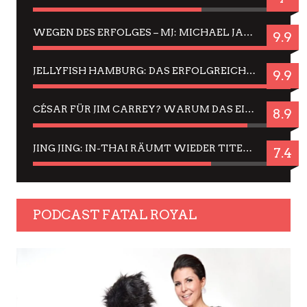
WEGEN DES ERFOLGES – MJ: MICHAEL JACKSON MUSICAL IN EINER MATINEE SEHEN
9.9
JELLYFISH HAMBURG: DAS ERFOLGREICHE SOMMER-MENÜ 2025 IN GEFÜHLEN UND BILDERN
9.9
CÉSAR FÜR JIM CARREY? WARUM DAS EINER DER NERVIGSTEN ACTORS IST UND BLEIBT
8.9
JING JING: IN-THAI RÄUMT WIEDER TITEL AB – EIN ZWEI-STUNDEN-ERLEBNISBERICHT
7.4
PODCAST FATAL ROYAL