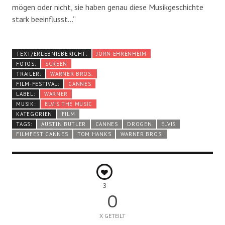
mögen oder nicht, sie haben genau diese Musikgeschichte
stark beeinflusst…“
TEXT/ERLEBNISBERICHT:
JÖRN EHRENHEIM
FOTOS:
SCREEN
TRAILER:
WARNER BROS.
FILM-FESTIVAL:
CANNES
LABEL:
WARNER
MUSIK:
ELVIS THE MUSIC
KATEGORIEN
FILM
TAGS:
AUSTIN BUTLER
CANNES
DROGEN
ELVIS
FILMFEST CANNES
TOM HANKS
WARNER BROS.
3
0
X GETEILT