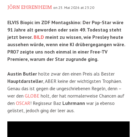
JÖRN EHRENHEIM
on 25. Mai 2026 at 23:20
ELVIS Biopic im ZDF Montagskino: Der Pop-Star wäre
91 Jahre alt geworden oder sein 49. Todestag steht
jetzt bevor.
BILD
meint zu wissen, wie Presley heute
aussehen würde, wenn eine KI drübergegangen wäre.
PRO7 zeigte uns noch einmal in einer Free-TV
Premiere, warum der Star zugrunde ging.
Austin Butler
holte zwar den einen Preis als Bester
Hauptdarsteller
, ABER keine der wichtigsten Trophäen.
Genau das ist gegen die ungeschriebenen Regeln, denn –
wer den
GLOBE
holt, der hat normalerweise Chancen auf
den
OSCAR
! Regisseur Baz
Luhrmann
war ja ebenso
gelistet, jedoch ging der leer aus.