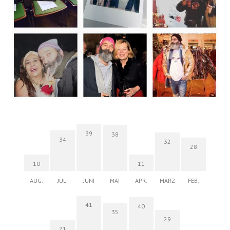
39
38
34
32
28
10
11
AUG.
JULI
JUNI
MAI
APR.
MÄRZ
FEB.
41
40
35
29
21