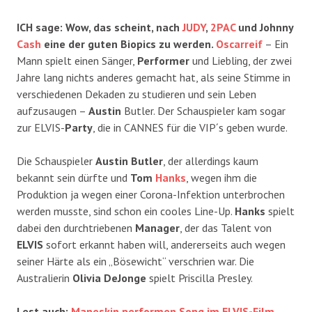
ICH sage: Wow, das scheint, nach
JUDY
,
2PAC
und Johnny
Cash
eine der guten Biopics zu werden.
Oscarreif
– Ein
Mann spielt einen Sänger,
Performer
und Liebling, der zwei
Jahre lang nichts anderes gemacht hat, als seine Stimme in
verschiedenen Dekaden zu studieren und sein Leben
aufzusaugen –
Austin
Butler. Der Schauspieler kam sogar
zur ELVIS-
Party
, die in CANNES für die VIP´s geben wurde.
Die Schauspieler
Austin Butler
, der allerdings kaum
bekannt sein dürfte und
Tom
Hanks
, wegen ihm die
Produktion ja wegen einer Corona-Infektion unterbrochen
werden musste, sind schon ein cooles Line-Up.
Hanks
spielt
dabei den durchtriebenen
Manager
, der das Talent von
ELVIS
sofort erkannt haben will, andererseits auch wegen
seiner Härte als ein „Bösewicht“ verschrien war. Die
Australierin
Olivia DeJonge
spielt Priscilla Presley.
Lest auch:
Maneskin performen Song im ELVIS-Film