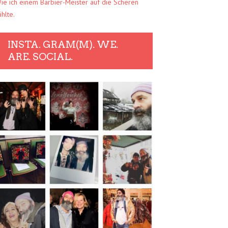
ie ich einem Barbier-Meister auf die Scheren
ühlte.
INSTA. GRAM(M). WE.
ARE. SOCIAL.