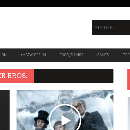
HION
#MBFW-BERLIN
FOOD/DRINKS
GAMES
TEC
R BROS.