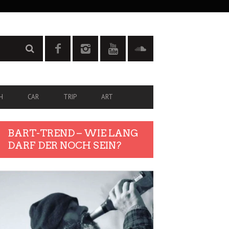
H
CAR
TRIP
ART
BART-TREND – WIE LANG
DARF DER NOCH SEIN?