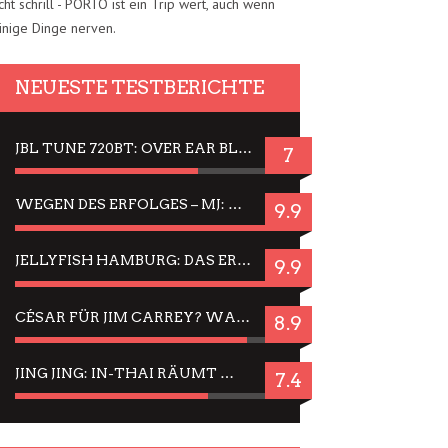
cht schrill - PORTO ist ein Trip wert, auch wenn
inige Dinge nerven.
NEUESTE TESTBERICHTE
JBL TUNE 720BT: OVER EAR BLUETOOTH KOPFHÖRER UM DIE 50,-€ IM DAUER-TEST
7
WEGEN DES ERFOLGES – MJ: MICHAEL JACKSON MUSICAL IN EINER MATINEE SEHEN
9.9
JELLYFISH HAMBURG: DAS ERFOLGREICHE SOMMER-MENÜ 2025 IN GEFÜHLEN UND BILDERN
9.9
CÉSAR FÜR JIM CARREY? WARUM DAS EINER DER NERVIGSTEN ACTORS IST UND BLEIBT
8.9
JING JING: IN-THAI RÄUMT WIEDER TITEL AB – EIN ZWEI-STUNDEN-ERLEBNISBERICHT
7.4