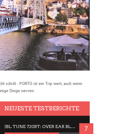
cht schrill - PORTO ist ein Trip wert, auch wenn
inige Dinge nerven.
NEUESTE TESTBERICHTE
JBL TUNE 720BT: OVER EAR BLUETOOTH KOPFHÖRER UM DIE 50,-€ IM DAUER-TEST
7