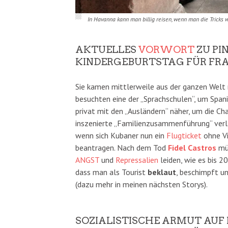
In Havanna kann man billig reisen, wenn man die Tricks
AKTUELLES
VORWORT
ZU PI
KINDERGEBURTSTAG FÜR FRA
Sie kamen mittlerweile aus der ganzen Welt 
besuchten eine der „Sprachschulen“, um Span
privat mit den „Ausländern“ näher, um die Cha
inszenierte „Familienzusammenführung“ verl
wenn sich Kubaner nun ein
Flugticket
ohne Vi
beantragen. Nach dem Tod
Fidel Castros
müs
ANGST
und
Repressalien
leiden, wie es bis 2
dass man als Tourist
beklaut
, beschimpft u
(dazu mehr in meinen nächsten Storys).
SOZIALISTISCHE ARMUT AUF K