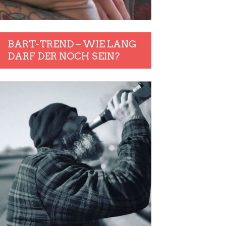
BART-TREND – WIE LANG
DARF DER NOCH SEIN?