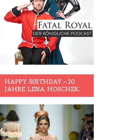
HAPPY. BIRTHDAY. – 20
JAHRE. LENA. HOSCHEK.