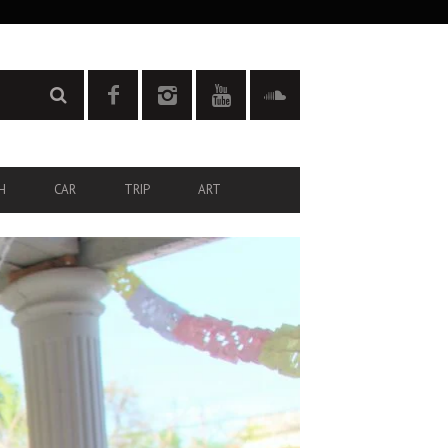
H
CAR
TRIP
ART