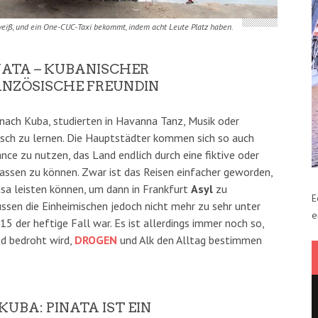
 weiß, und ein One-CUC-Taxi bekommt, indem acht Leute Platz haben.
NATA – KUBANISCHER
NZÖSISCHE FREUNDIN
nach Kuba, studierten in Havanna Tanz, Musik oder
isch zu lernen. Die Hauptstädter kommen sich so auch
nce zu nutzen, das Land endlich durch eine fiktive oder
assen zu können. Zwar ist das Reisen einfacher geworden,
sa leisten können, um dann in Frankfurt
Asyl
zu
E
sen die Einheimischen jedoch nicht mehr zu sehr unter
e
015 der heftige Fall war. Es ist allerdings immer noch so,
nd bedroht wird,
DROGEN
und Alk den Alltag bestimmen
UBA: PINATA IST EIN