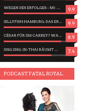
WEGEN DES ERFOLGES – MJ: MICHAEL JACKSON MUSICAL IN EINER MATINEE SEHEN
9.9
JELLYFISH HAMBURG: DAS ERFOLGREICHE SOMMER-MENÜ 2025 IN GEFÜHLEN UND BILDERN
9.9
CÉSAR FÜR JIM CARREY? WARUM DAS EINER DER NERVIGSTEN ACTORS IST UND BLEIBT
8.9
JING JING: IN-THAI RÄUMT WIEDER TITEL AB – EIN ZWEI-STUNDEN-ERLEBNISBERICHT
7.4
PODCAST FATAL ROYAL