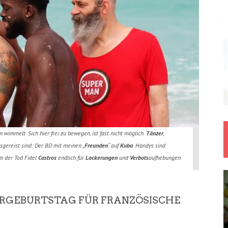
en wimmelt. Sich hier frei zu bewegen, ist fast nicht möglich.
Tänzer
,
usgereist sind: Der BD mit meinen „
Freunden
“ auf
Kuba
. Handys sind
m der Tod Fidel
Castros
endlich für
Lockerungen
und
Verbots
aufhebungen
ERGEBURTSTAG FÜR FRANZÖSISCHE