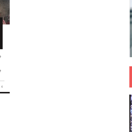
e
e
4