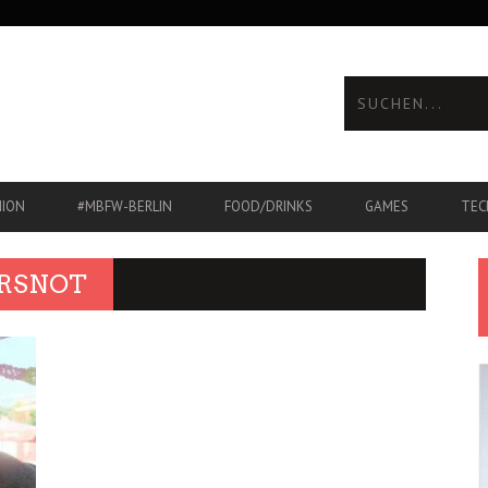
HION
#MBFW-BERLIN
FOOD/DRINKS
GAMES
TEC
RSNOT