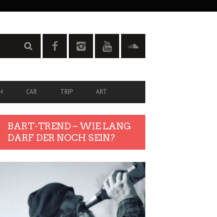
H
CAR
TRIP
ART
BART-TREND – WIE LANG
DARF DER NOCH SEIN?