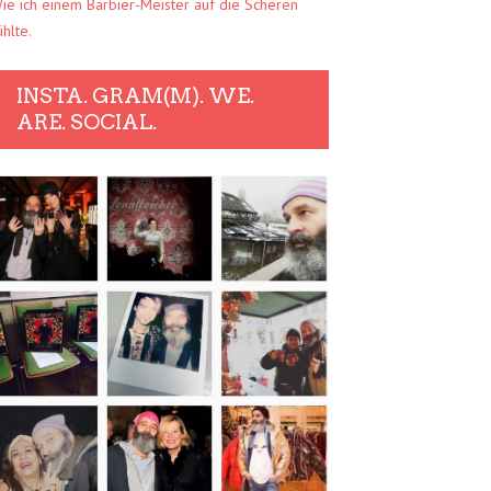
ie ich einem Barbier-Meister auf die Scheren
ühlte.
INSTA. GRAM(M). WE.
ARE. SOCIAL.