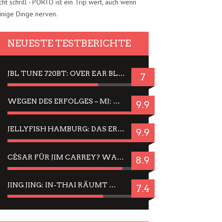
cht schrill - PORTO ist ein Trip wert, auch wenn
inige Dinge nerven.
NEUESTE TESTBERICHTE
JBL TUNE 720BT: OVER EAR BLUETOOTH KOPFHÖRER UM DIE 50,-€ IM DAUER-TEST
7
WEGEN DES ERFOLGES – MJ: MICHAEL JACKSON MUSICAL IN EINER MATINEE SEHEN
9.9
JELLYFISH HAMBURG: DAS ERFOLGREICHE SOMMER-MENÜ 2025 IN GEFÜHLEN UND BILDERN
9.9
CÉSAR FÜR JIM CARREY? WARUM DAS EINER DER NERVIGSTEN ACTORS IST UND BLEIBT
8.9
JING JING: IN-THAI RÄUMT WIEDER TITEL AB – EIN ZWEI-STUNDEN-ERLEBNISBERICHT
7.4