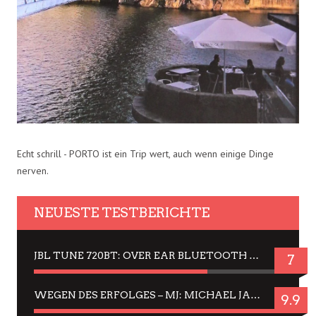
Echt schrill - PORTO ist ein Trip wert, auch wenn einige Dinge
nerven.
NEUESTE TESTBERICHTE
JBL TUNE 720BT: OVER EAR BLUETOOTH KOPFHÖRER UM DIE 50,-€ IM DAUER-TEST
7
WEGEN DES ERFOLGES – MJ: MICHAEL JACKSON MUSICAL IN EINER MATINEE SEHEN
9.9