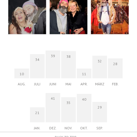
39
38
34
32
28
10
11
AUG.
JULI
JUNI
MAI
APR.
MÄRZ
FEB.
41
40
35
29
21
JAN.
DEZ.
NOV.
OKT.
SEP.