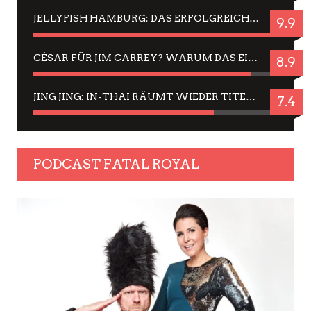
JELLYFISH HAMBURG: DAS ERFOLGREICHE SOMMER-MENÜ 2025 IN GEFÜHLEN UND BILDERN
9.9
CÉSAR FÜR JIM CARREY? WARUM DAS EINER DER NERVIGSTEN ACTORS IST UND BLEIBT
8.9
JING JING: IN-THAI RÄUMT WIEDER TITEL AB – EIN ZWEI-STUNDEN-ERLEBNISBERICHT
7.4
PODCAST FATAL ROYAL