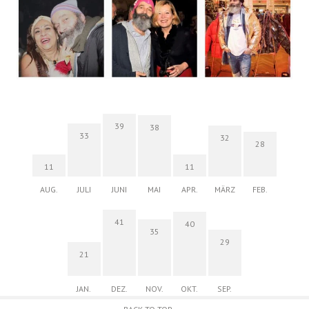
39
38
33
32
28
11
11
AUG.
JULI
JUNI
MAI
APR.
MÄRZ
FEB.
41
40
35
29
21
JAN.
DEZ.
NOV.
OKT.
SEP.