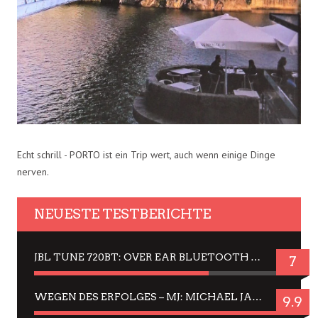
Echt schrill - PORTO ist ein Trip wert, auch wenn einige Dinge
nerven.
NEUESTE TESTBERICHTE
JBL TUNE 720BT: OVER EAR BLUETOOTH KOPFHÖRER UM DIE 50,-€ IM DAUER-TEST
7
WEGEN DES ERFOLGES – MJ: MICHAEL JACKSON MUSICAL IN EINER MATINEE SEHEN
9.9