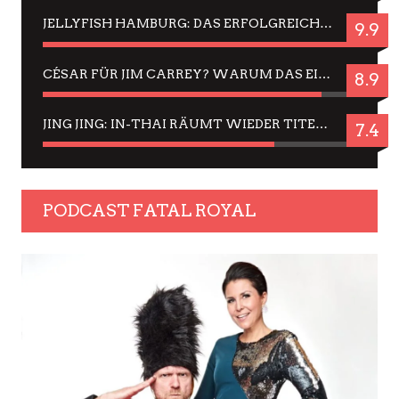
JELLYFISH HAMBURG: DAS ERFOLGREICHE SOMMER-MENÜ 2025 IN GEFÜHLEN UND BILDERN
9.9
CÉSAR FÜR JIM CARREY? WARUM DAS EINER DER NERVIGSTEN ACTORS IST UND BLEIBT
8.9
JING JING: IN-THAI RÄUMT WIEDER TITEL AB – EIN ZWEI-STUNDEN-ERLEBNISBERICHT
7.4
PODCAST FATAL ROYAL