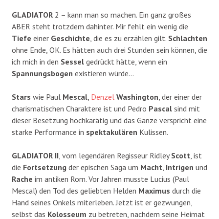
GLADIATOR
2 – kann man so machen. Ein ganz großes
ABER steht trotzdem dahinter. Mir fehlt ein wenig die
Tiefe
einer
Geschichte
, die es zu erzählen gilt.
Schlachten
ohne Ende, OK. Es hätten auch drei Stunden sein können, die
ich mich in den
Sessel
gedrückt hätte, wenn ein
Spannungsbogen
existieren würde…
Stars
wie Paul
Mescal
,
Denzel
Washington
, der einer der
charismatischen Charaktere ist und Pedro
Pascal
sind mit
dieser Besetzung hochkarätig und das Ganze verspricht eine
starke Performance in
spektakulären
Kulissen.
GLADIATOR II
, vom legendären Regisseur Ridley
Scott
, ist
die
Fortsetzung
der epischen Saga um
Macht
,
Intrigen
und
Rache
im antiken Rom. Vor Jahren musste Lucius (Paul
Mescal) den Tod des geliebten Helden
Maximus
durch die
Hand seines Onkels miterleben. Jetzt ist er gezwungen,
selbst das
Kolosseum
zu betreten, nachdem seine Heimat