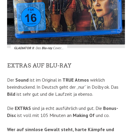
GLADIATOR
II
: Das
Blu-ray
Cover…
EXTRAS AUF BLU-RAY
Der
Sound
ist im Original in
TRUE
Atmos
wirklich
beeindruckend. In Deutsch geht der „nur“ in Dolby ok. Das
Bild
ist sehr gut und die Laufzeit ja ebenso.
Die
EXTRAS
sind ja echt ausführlich und gut. Die
Bonus-
Disc
ist voll mit 105 Minuten an
Making
Of
und co.
Wer auf sinnlose Gewalt steht, harte Kämpfe und