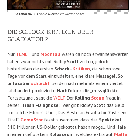
GLADIATOR 2
:
Connie Nielsen
ist wieder dabei…
DIE SCHOCK-KRITIKEN ÜBER
GLADIATOR 2
Nur
TENET
und
Moonfall
waren da noch erwähnenswerter,
haben zwar nichts mit Ridley
Scott
zu tun, jedoch
hinterließen die ersten
Schock
–
Kritiken
, die schon zwei
Tage vor dem Start eintrudelten, eine klare Message! „So
unfassbar
schlecht
“ sei der nach mehr als einem viertel
Jahrhundert produzierte
Nachfolger
, die „
missglückte
Fortsetzung“, sagt die
WELT
. Der
Rolling
Stone
fragt in
seiner „
Trash
„
-Diagnose:
„Wer gibt Ridley
Scott
das Geld
für solche Filme?“ Und: „Das Beste an
Gladiator 2
ist sein
Titel“.
GameStar
fasst zusammen, dass das
Spektakel
310 Millionen US-Dollar gekostet haben möge… Und
Haie
in einem geflutetem
Kolosseum
, welches extra auf
Malta