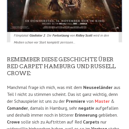
Filmplakat
Gladiator 2
: Die
Fortsetzung
von
Ridley Scott
wird in den
Medien schon vor Start komplett zerrissen…
REMEMBER DIESE GESCHICHTE ÜBER
RED CARPET HAMBURG UND RUSSELL
CROWE:
Manchmal frage ich mich, was mit dem
Neuseeländer
aus
Teil I nicht zu stimmen scheint. Das ist ganz wichtig, denn
der Schauspieler ist uns zu der
Premiere
von
Master
&
Comander
, damals in Hamburg, sehr
negativ
aufgefallen
und deshalb immer noch in bitterer
Erinnerung
geblieben.
Crowe
solle sich zu Auftritten auf Red
Carpets
nur
widerwillig hinbegeben haben, weil es so im
Vertrag
stehe,