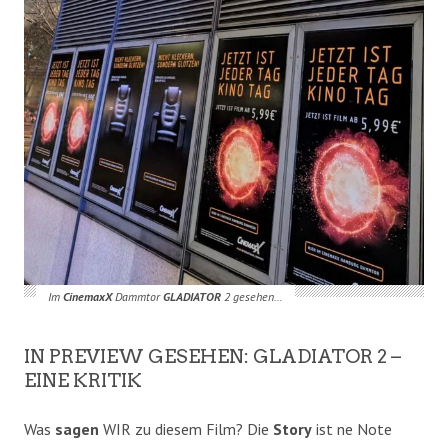
Im
CinemaxX
Dammtor
GLADIATOR
2 gesehen…
IN PREVIEW GESEHEN: GLADIATOR 2 –
EINE KRITIK
Was
sagen
WIR zu diesem Film? Die
Story
ist ne Note