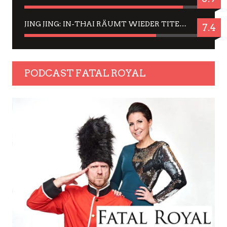
JING JING: IN-THAI RÄUMT WIEDER TITEL AB – EIN ZWEI-STUNDEN-ERLEBNISBERICHT
7.4
PODCAST FATAL ROYAL