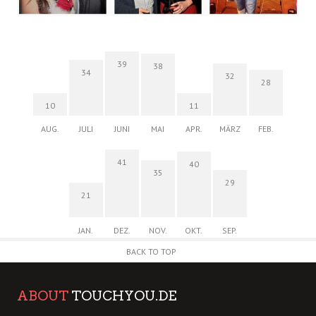
39
38
34
32
28
10
11
AUG.
JULI
JUNI
MAI
APR.
MÄRZ
FEB.
41
40
35
29
21
JAN.
DEZ.
NOV.
OKT.
SEP.
BACK TO TOP
ABOUT
TOUCHYOU.DE