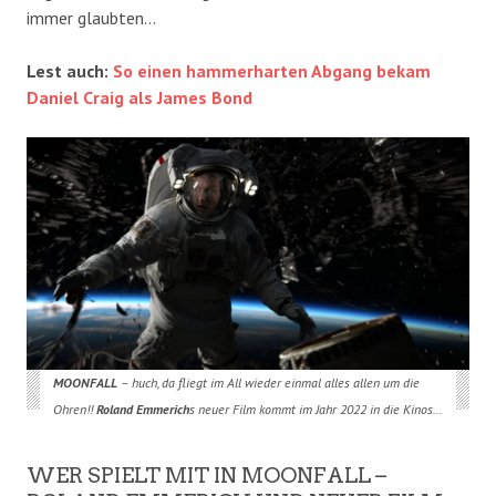
immer glaubten…
Lest auch:
So einen hammerharten Abgang bekam
Daniel Craig als James Bond
MOONFALL
– huch, da fliegt im All wieder einmal alles allen um die
Ohren!!
Roland Emmerich
s neuer Film kommt im Jahr 2022 in die Kinos…
WER SPIELT MIT IN MOONFALL –