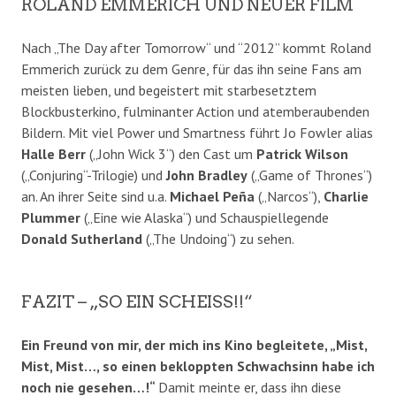
ROLAND EMMERICH UND NEUER FILM
Nach „The Day after Tomorrow“ und “2012” kommt Roland
Emmerich zurück zu dem Genre, für das ihn seine Fans am
meisten lieben, und begeistert mit starbesetztem
Blockbusterkino, fulminanter Action und atemberaubenden
Bildern. Mit viel Power und Smartness führt Jo Fowler alias
Halle Berr
(„John Wick 3“) den Cast um
Patrick Wilson
(„Conjuring“-Trilogie) und
John Bradley
(„Game of Thrones“)
an. An ihrer Seite sind u.a.
Michael Peña
(„Narcos“),
Charlie
Plummer
(„Eine wie Alaska“) und Schauspiellegende
Donald Sutherland
(„The Undoing“) zu sehen.
FAZIT – „SO EIN SCHEISS!!“
Ein Freund von mir, der mich ins Kino begleitete, „Mist,
Mist, Mist…, so einen bekloppten Schwachsinn habe ich
noch nie gesehen…!“
Damit meinte er, dass ihn diese