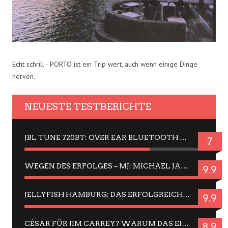
Echt schrill - PORTO ist ein Trip wert, auch wenn einige Dinge
nerven.
NEUESTE TESTBERICHTE
JBL TUNE 720BT: OVER EAR BLUETOOTH KOPFHÖRER UM DIE 50,-€ IM DAUER-TEST
7
WEGEN DES ERFOLGES – MJ: MICHAEL JACKSON MUSICAL IN EINER MATINEE SEHEN
9.9
JELLYFISH HAMBURG: DAS ERFOLGREICHE SOMMER-MENÜ 2025 IN GEFÜHLEN UND BILDERN
9.9
CÉSAR FÜR JIM CARREY? WARUM DAS EINER DER NERVIGSTEN ACTORS IST UND BLEIBT
8.9