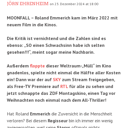
JÖRN EHRENHEIM
on 23. Dezember 2024 at 18:00
MOONFALL – Roland Emmerich kam im März 2022 mit
neuem Film in die Kinos.
Die Kritik ist vernichtend und die Zahlen sind es
ebenso: „SO einen Schwachsinn habe ich selten
gesehen!!!“, meint sogar meine Nachbarin.
Außerdem
floppte
dieser Weltraum-„Müll“ im Kino
gnadenlos, spielte nicht einmal die Hälfte aller Kosten
ein! Dann war der auf
SKY
zum Stream freigegeben,
als Free-TV Premiere auf
RTL
für alle zu sehen und
jetzt schnappte das ZDF Montagskino, einen Tag vor
Weihnachten noch einmal nach dem All-Thriller!
Hat Roland
Emmerich
die Zuversicht in die Menschheit
verloren? Bei diesem
Regisseur
bin ich immer ein wenig
zwiegespalten, weil seine
Storys
oftmals nichts