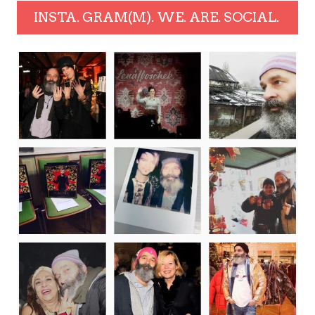
INSTA. GRAM(M). WE. ARE. SOCIAL.