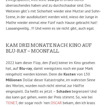
überraschendes haben und zu durchschaubar sind. Des
Weiteren gibt´s mit Sicherheit wieder eine Mutter und Sohn-
Szene, in der ausdiskutiert werden wird, wieso der Junge in
Mathe wieder einmal eine Fünf nach Hause gebracht hat!
Laaaangweilig…!!! Und wenn es sie nicht gibt, auch egal.
KAM DREI MONATE NACH KINO AUF
BLU-RAY – MOONFALL
2022 kam dieser Flop, den (fast) keiner im Kino gesehen
hat, auf
Blu-ray
, damit wenigstens noch ein paar Mark
reingeholt werden können. Denn die
Kosten
von 130
Millionen
Dollar dieser Katastrophe, im wahrsten Sinne
des Wortes, wurden noch nicht einmal zur Hälfte
eingespielt. Da heißt es jetzt –
Schaden
begrenzen! Und
das kann gut gehen, wenn der Preis stimmt. So, wie bei
TENET
, der sogar noch ´nen
OSCAR
bekam, den ich krass