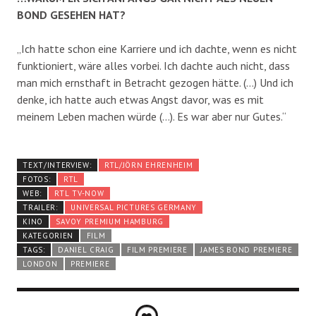
BOND GESEHEN HAT?
„Ich hatte schon eine Karriere und ich dachte, wenn es nicht
funktioniert, wäre alles vorbei. Ich dachte auch nicht, dass
man mich ernsthaft in Betracht gezogen hätte. (…) Und ich
denke, ich hatte auch etwas Angst davor, was es mit
meinem Leben machen würde (…). Es war aber nur Gutes.“
TEXT/INTERVIEW:
RTL/JÖRN EHRENHEIM
FOTOS:
RTL
WEB:
RTL TV-NOW
TRAILER:
UNIVERSAL PICTURES GERMANY
KINO
SAVOY PREMIUM HAMBURG
KATEGORIEN
FILM
TAGS:
DANIEL CRAIG
FILM PREMIERE
JAMES BOND PREMIERE
LONDON
PREMIERE