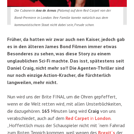
Die Cubanerin
Ana de Armas
(Paloma) auf dem Red Carpet von der
Bond-Premiere in London. Ihre Familie konnte natürlich aus dem
kommunistischem Staat nicht dabei sein, Freude schon.
Früher, da hatten wir zwar auch nen Kaiser, jedoch gab
es in den älteren James Bond Filmen immer etwas
Besonderes zu sehen, was diese Story zu einem
unglaublichen Sci-Fi machte. Das isst, spätestens seit
Daniel Craig, nicht mehr so!! Die Agenten-Thriller sind
nur noch einzige Action-Kracher, die fürchterlich
langweilen, mehr nicht.
Nun wird uns der Brite FINAL um die Ohren gepfeffert,
wenn er die Welt retten wird, mit allen Unsterblichkeiten,
die dazugehören.
165
Minuten lang wird
Craig
von uns
verabschiedet, auch auf dem
Red Carpet
in
London
.
„Hoffentlich muss der Schauspieler nicht mit ´nem Fahrrad
zum Roten Teppich kommen, weil wegen des
Brexit´s
der