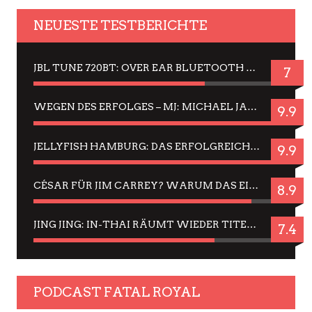
NEUESTE TESTBERICHTE
JBL TUNE 720BT: OVER EAR BLUETOOTH KOPFHÖRER UM DIE 50,-€ IM DAUER-TEST
7
WEGEN DES ERFOLGES – MJ: MICHAEL JACKSON MUSICAL IN EINER MATINEE SEHEN
9.9
JELLYFISH HAMBURG: DAS ERFOLGREICHE SOMMER-MENÜ 2025 IN GEFÜHLEN UND BILDERN
9.9
CÉSAR FÜR JIM CARREY? WARUM DAS EINER DER NERVIGSTEN ACTORS IST UND BLEIBT
8.9
JING JING: IN-THAI RÄUMT WIEDER TITEL AB – EIN ZWEI-STUNDEN-ERLEBNISBERICHT
7.4
PODCAST FATAL ROYAL