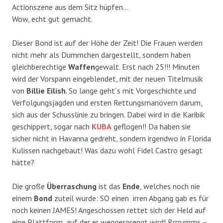
Actionszene aus dem Sitz hüpfen…
Wow, echt gut gemacht.
Dieser Bond ist auf der Höhe der Zeit! Die Frauen werden
nicht mehr als Dummchen dargestellt, sondern haben
gleichberechtige
Waffen
gewalt. Erst nach 25!!! Minuten
wird der Vorspann eingeblendet, mit der neuen Titelmusik
von
Billie Eilish
. So lange geht´s mit Vorgeschichte und
Verfolgungsjagden und ersten Rettungsmanövern darum,
sich aus der Schusslinie zu bringen. Dabei wird in die Karibik
geschippert, sogar nach
KUBA
geflogen!! Da haben sie
sicher nicht in Havanna gedreht, sondern irgendwo in Florida
Kulissen nachgebaut! Was dazu wohl Fidel Castro gesagt
hätte?
Die große
Überraschung
ist das
Ende
, welches noch nie
einem
Bond
zuteil wurde: SO einen irren Abgang gab es für
noch keinen JAMES! Angeschossen rettet sich der Held auf
eine Plattform, auf der er weggesprengt wird! Rrrrumms –