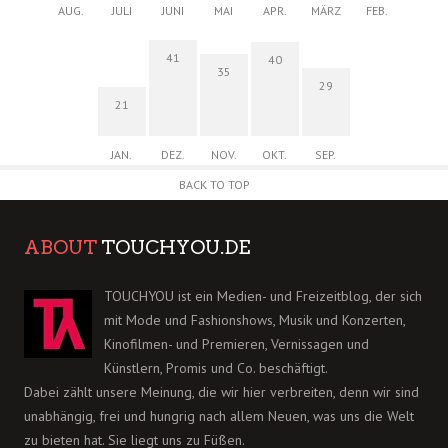
AUG.
JULI
JUNI
MAI
APR.
MÄRZ
FEB.
41
40
35
29
21
JAN.
DEZ.
NOV.
OKT.
SEP.
BACK TO TOP
ABOUT
TOUCHYOU.DE
TOUCHYOU ist ein Medien- und Freizeitblog, der sich
mit Mode und Fashionshows, Musik und Konzerten,
Kinofilmen- und Premieren, Vernissagen und
Künstlern, Promis und Co. beschäftigt.
Dabei zählt unsere Meinung, die wir hier verbreiten, denn wir sind
unabhängig, frei und hungrig nach allem Neuen, was uns die Welt
zu bieten hat. Sie liegt uns zu Füßen.