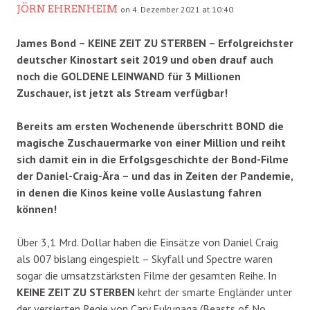
JÖRN EHRENHEIM
on 4. Dezember 2021 at 10:40
James Bond – KEINE ZEIT ZU STERBEN – Erfolgreichster
deutscher Kinostart seit 2019 und oben drauf auch
noch die GOLDENE LEINWAND für 3 Millionen
Zuschauer, ist jetzt als Stream verfügbar!
Bereits am ersten Wochenende überschritt BOND die
magische
Zuschauermarke von einer Million und reiht
sich damit ein in die Erfolgsgeschichte der Bond-Filme
der Daniel-Craig-Ära – und das in Zeiten der Pandemie,
in denen die Kinos keine volle Auslastung fahren
können!
Über 3,1 Mrd. Dollar haben die Einsätze von Daniel Craig
als 007 bislang eingespielt – Skyfall und Spectre waren
sogar die umsatzstärksten Filme der gesamten Reihe. In
KEINE ZEIT ZU STERBEN
kehrt der smarte Engländer unter
der versierten Regie von Cary Fukunaga (Beasts of No