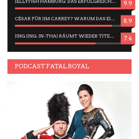
JELLYFISH HAMBURG: DAS ERFOLGREICHE SOMMER-MENÜ 2025 IN GEFÜHLEN UND BILDERN
9.9
CÉSAR FÜR JIM CARREY? WARUM DAS EINER DER NERVIGSTEN ACTORS IST UND BLEIBT
8.9
JING JING: IN-THAI RÄUMT WIEDER TITEL AB – EIN ZWEI-STUNDEN-ERLEBNISBERICHT
7.4
PODCAST FATAL ROYAL