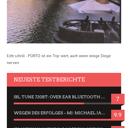
Echt schrill - PORTO ist ein Trip wert, auch wenn einige Dinge
nerven.
NEUESTE TESTBERICHTE
JBL TUNE 720BT: OVER EAR BLUETOOTH KOPFHÖRER UM DIE 50,-€ IM DAUER-TEST
7
WEGEN DES ERFOLGES – MJ: MICHAEL JACKSON MUSICAL IN EINER MATINEE SEHEN
9.9