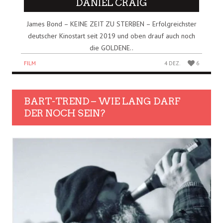
DANIEL CRAIG
James Bond – KEINE ZEIT ZU STERBEN – Erfolgreichster
deutscher Kinostart seit 2019 und oben drauf auch noch
die GOLDENE..
FILM
4 DEZ.
6
BART-TREND – WIE LANG DARF
DER NOCH SEIN?