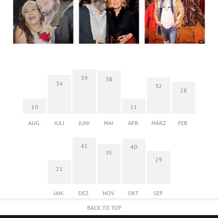
39
38
34
32
28
10
11
AUG.
JULI
JUNI
MAI
APR.
MÄRZ
FEB.
41
40
35
29
21
JAN.
DEZ.
NOV.
OKT.
SEP.
BACK TO TOP