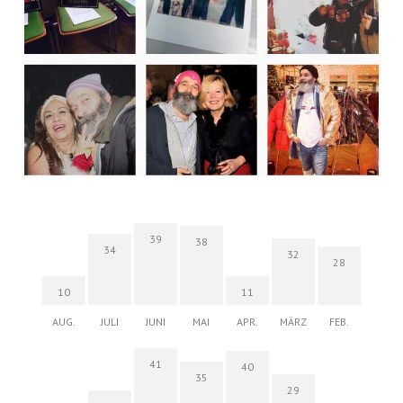
39
38
34
32
28
10
11
AUG.
JULI
JUNI
MAI
APR.
MÄRZ
FEB.
41
40
35
29