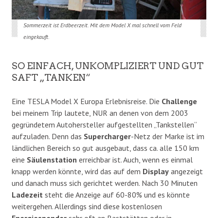
Sommerzeit ist Erdbeerzeit. Mit dem Model X mal schnell vom Feld
eingekauft.
SO EINFACH, UNKOMPLIZIERT UND GUT
SAFT „TANKEN“
Eine TESLA Model X Europa Erlebnisreise. Die
Challenge
bei meinem Trip lautete, NUR an denen von dem 2003
gegründetem Autohersteller aufgestellten „Tankstellen“
aufzuladen. Denn das
Supercharger
-Netz der Marke ist im
ländlichen Bereich so gut ausgebaut, dass ca. alle 150 km
eine
Säulenstation
erreichbar ist. Auch, wenn es einmal
knapp werden könnte, wird das auf dem
Display
angezeigt
und danach muss sich gerichtet werden. Nach 30 Minuten
Ladezeit
steht die Anzeige auf 60-80% und es könnte
weitergehen. Allerdings sind diese kostenlosen
Energiespender
sehr oft an Raststätten oder in