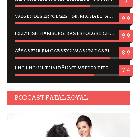
7
WEGEN DES ERFOLGES – MJ: MICHAEL JACKSON MUSICAL IN EINER MATINEE SEHEN
9.9
JELLYFISH HAMBURG: DAS ERFOLGREICHE SOMMER-MENÜ 2025 IN GEFÜHLEN UND BILDERN
9.9
CÉSAR FÜR JIM CARREY? WARUM DAS EINER DER NERVIGSTEN ACTORS IST UND BLEIBT
8.9
JING JING: IN-THAI RÄUMT WIEDER TITEL AB – EIN ZWEI-STUNDEN-ERLEBNISBERICHT
7.4
PODCAST FATAL ROYAL