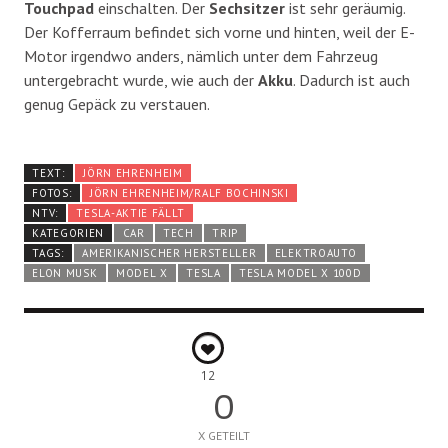
Touchpad
einschalten. Der
Sechsitzer
ist sehr geräumig.
Der Kofferraum befindet sich vorne und hinten, weil der E-
Motor irgendwo anders, nämlich unter dem Fahrzeug
untergebracht wurde, wie auch der
Akku
. Dadurch ist auch
genug Gepäck zu verstauen.
TEXT:
JÖRN EHRENHEIM
FOTOS:
JÖRN EHRENHEIM/RALF BOCHINSKI
NTV:
TESLA-AKTIE FÄLLT
KATEGORIEN
CAR
TECH
TRIP
TAGS:
AMERIKANISCHER HERSTELLER
ELEKTROAUTO
ELON MUSK
MODEL X
TESLA
TESLA MODEL X 100D
12
0
X GETEILT