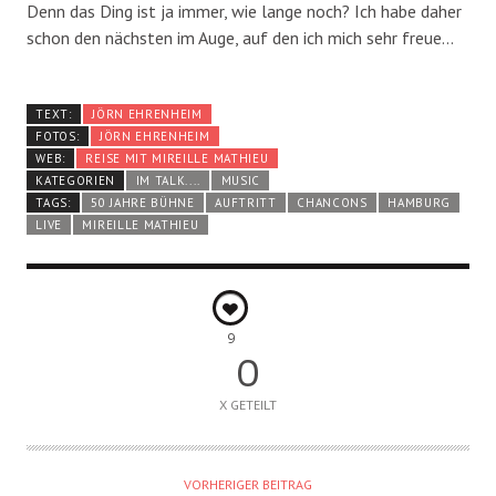
Denn das Ding ist ja immer, wie lange noch? Ich habe daher
schon den nächsten im Auge, auf den ich mich sehr freue…
TEXT:
JÖRN EHRENHEIM
FOTOS:
JÖRN EHRENHEIM
WEB:
REISE MIT MIREILLE MATHIEU
KATEGORIEN
IM TALK....
MUSIC
TAGS:
50 JAHRE BÜHNE
AUFTRITT
CHANCONS
HAMBURG
LIVE
MIREILLE MATHIEU
9
0
X GETEILT
VORHERIGER BEITRAG