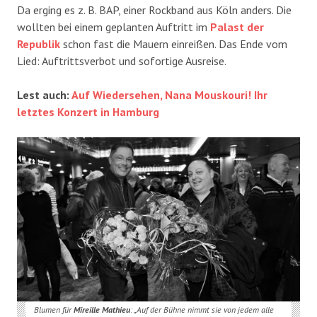
Da erging es z. B. BAP, einer Rockband aus Köln anders. Die
wollten bei einem geplanten Auftritt im
Palast der
Republik
schon fast die Mauern einreißen. Das Ende vom
Lied: Auftrittsverbot und sofortige Ausreise.
Lest auch:
Auf Wiedersehen, Nana Mouskouri! Ihr
letztes Konzert in Hamburg
Blumen für
Mireille Mathieu
: „Auf der Bühne nimmt sie von jedem alle