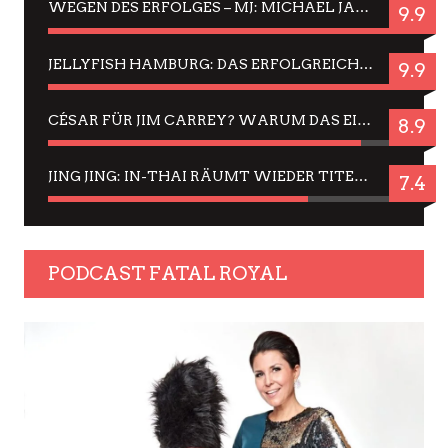
WEGEN DES ERFOLGES – MJ: MICHAEL JACKSON MUSICAL IN EINER MATINEE SEHEN
9.9
JELLYFISH HAMBURG: DAS ERFOLGREICHE SOMMER-MENÜ 2025 IN GEFÜHLEN UND BILDERN
9.9
CÉSAR FÜR JIM CARREY? WARUM DAS EINER DER NERVIGSTEN ACTORS IST UND BLEIBT
8.9
JING JING: IN-THAI RÄUMT WIEDER TITEL AB – EIN ZWEI-STUNDEN-ERLEBNISBERICHT
7.4
PODCAST FATAL ROYAL