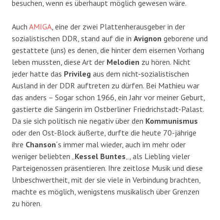
besuchen, wenn es überhaupt möglich gewesen wäre.
Auch
AMIGA
, eine der zwei Plattenherausgeber in der
sozialistischen DDR, stand auf die in
Avignon
geborene und
gestattete (uns) es denen, die hinter dem eisernen Vorhang
leben mussten, diese Art der
Melodien
zu hören. Nicht
jeder hatte das
Privileg
aus dem nicht-sozialistischen
Ausland in der DDR auftreten zu dürfen. Bei Mathieu war
das anders – Sogar schon 1966, ein Jahr vor meiner Geburt,
gastierte die Sängerin im Ostberliner Friedrichstadt-Palast.
Da sie sich politisch nie negativ über den
Kommunismus
oder den Ost-Block äußerte, durfte die heute 70-jährige
ihre
Chanson
´s immer mal wieder, auch im mehr oder
weniger beliebten „
Kessel Buntes
„, als Liebling vieler
Parteigenossen präsentieren. Ihre zeitlose Musik und diese
Unbeschwertheit, mit der sie viele in Verbindung brachten,
machte es möglich, wenigstens musikalisch über Grenzen
zu hören.