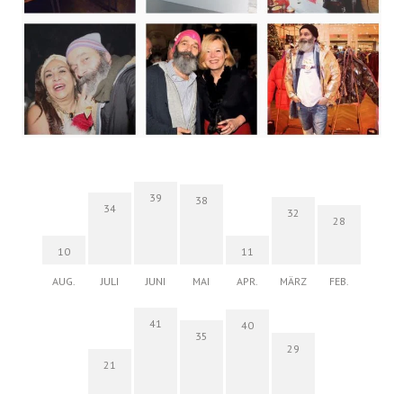
39
38
34
32
28
10
11
AUG.
JULI
JUNI
MAI
APR.
MÄRZ
FEB.
41
40
35
29
21