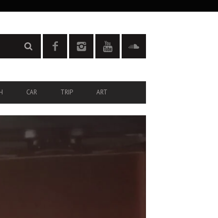
H
CAR
TRIP
ART