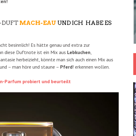
ten!
-DUFT
MACH-EAU
UND ICH HABE ES
cht besinnlich! Es hätte genau und extra zur
n diese Duftnote ist ein Mix aus
Lebkuchen
,
antasie herbeizieht, könnte man sich auch einen Mix aus
und – man höre und staune –
Pferd
! erkennen wollen.
-Parfum probiert und beurteilt