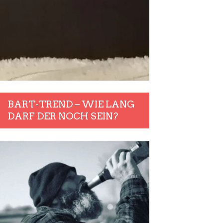
BART-TREND – WIE LANG
DARF DER NOCH SEIN?