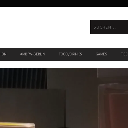
HION
#MBFW-BERLIN
FOOD/DRINKS
GAMES
TEC