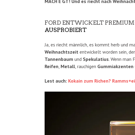
MACH E GT! Und es riecht nach Weihnach
FORD ENTWICKELT PREMIUM
AUSPROBIERT
Ja, es riecht männlich, es kommt herb und ma
Weihnachtszeit
entwickelt worden sein, den
Tannenbaum
und
Spekulatius
. Wenn man F
Reifen
,
Metall
, rauchigen
Gummiakzenten
Lest auch:
Kokain zum Richen? Ramms+ein