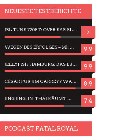
NEUESTE TESTBERICHTE
JBL TUNE 720BT: OVER EAR BLUETOOTH KOPFHÖRER UM DIE 50,-€ IM DAUER-TEST
7
WEGEN DES ERFOLGES – MJ: MICHAEL JACKSON MUSICAL IN EINER MATINEE SEHEN
9.9
JELLYFISH HAMBURG: DAS ERFOLGREICHE SOMMER-MENÜ 2025 IN GEFÜHLEN UND BILDERN
9.9
CÉSAR FÜR JIM CARREY? WARUM DAS EINER DER NERVIGSTEN ACTORS IST UND BLEIBT
8.9
JING JING: IN-THAI RÄUMT WIEDER TITEL AB – EIN ZWEI-STUNDEN-ERLEBNISBERICHT
7.4
PODCAST FATAL ROYAL