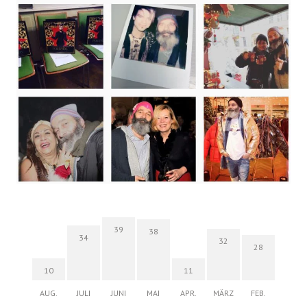
39
38
34
32
28
10
11
AUG.
JULI
JUNI
MAI
APR.
MÄRZ
FEB.