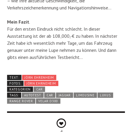
– wie Ihre aktuelle Geschwindigkeit, die
Verkehrszeichenerkennung und Navigationshinweise…
Mein Fazit
.
Für den ersten Eindruck nicht schlecht. In dieser
Ausstattung ist der ab 108,000,-€ zu haben. In nächster
Zeit habe ich wesentlich mehr Tage, um das Fahrzeug
genauer unter meine Lupe nehmen zu können. Und dann
gibts einen ausführlichen Testbericht…
TEXT:
JÖRN EHRENHEIM
FOTOS:
JÖRN EHRNEHEIM
KATEGORIEN
CAR
TAGS:
AUTOTEST
CAR
JAGUAR
LIMOUSINE
LUXUS
RANGE ROVER
VELAR D300
4