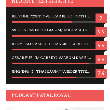
NEUESTE TESTBERICHTE
JBL TUNE 720BT: OVER EAR BLUETOOTH KOPFHÖRER UM DIE 50,-€ IM DAUER-TEST
7
WEGEN DES ERFOLGES – MJ: MICHAEL JACKSON MUSICAL IN EINER MATINEE SEHEN
9.9
JELLYFISH HAMBURG: DAS ERFOLGREICHE SOMMER-MENÜ 2025 IN GEFÜHLEN UND BILDERN
9.9
CÉSAR FÜR JIM CARREY? WARUM DAS EINER DER NERVIGSTEN ACTORS IST UND BLEIBT
8.9
JING JING: IN-THAI RÄUMT WIEDER TITEL AB – EIN ZWEI-STUNDEN-ERLEBNISBERICHT
7.4
PODCAST FATAL ROYAL