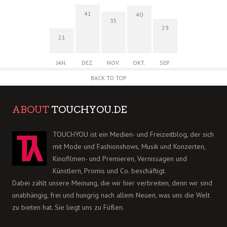
41
40
35
29
21
JAN.
DEZ.
NOV.
OKT.
SEP.
BACK TO TOP
ABOUT
TOUCHYOU.DE
TOUCHYOU ist ein Medien- und Freizeitblog, der sich
mit Mode und Fashionshows, Musik und Konzerten,
Kinofilmen- und Premieren, Vernissagen und
Künstlern, Promis und Co. beschäftigt.
Dabei zählt unsere Meinung, die wir hier verbreiten, denn wir sind
unabhängig, frei und hungrig nach allem Neuen, was uns die Welt
zu bieten hat. Sie liegt uns zu Füßen.