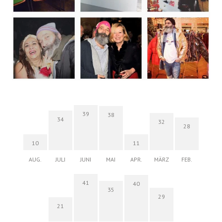
39
38
34
32
28
10
11
AUG.
JULI
JUNI
MAI
APR.
MÄRZ
FEB.
41
40
35
29
21