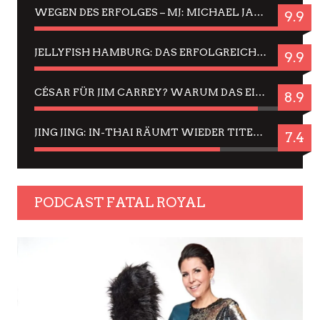
WEGEN DES ERFOLGES – MJ: MICHAEL JACKSON MUSICAL IN EINER MATINEE SEHEN
9.9
JELLYFISH HAMBURG: DAS ERFOLGREICHE SOMMER-MENÜ 2025 IN GEFÜHLEN UND BILDERN
9.9
CÉSAR FÜR JIM CARREY? WARUM DAS EINER DER NERVIGSTEN ACTORS IST UND BLEIBT
8.9
JING JING: IN-THAI RÄUMT WIEDER TITEL AB – EIN ZWEI-STUNDEN-ERLEBNISBERICHT
7.4
PODCAST FATAL ROYAL