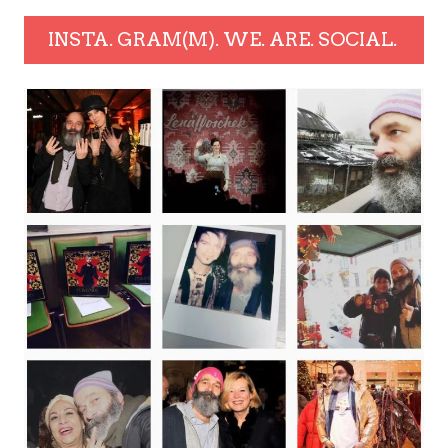
INSTA. GRAM(M). WE. ARE. SOCIAL.