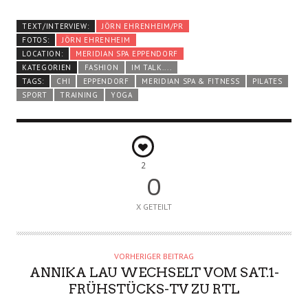
TEXT/INTERVIEW:
JÖRN EHRENHEIM/PR
FOTOS:
JÖRN EHRENHEIM
LOCATION:
MERIDIAN SPA EPPENDORF
KATEGORIEN
FASHION
IM TALK....
TAGS:
CHI
EPPENDORF
MERIDIAN SPA & FITNESS
PILATES
SPORT
TRAINING
YOGA
2
0
X GETEILT
VORHERIGER BEITRAG
ANNIKA LAU WECHSELT VOM SAT.1-
FRÜHSTÜCKS-TV ZU RTL