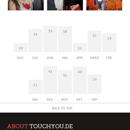
39
38
34
32
28
10
11
AUG.
JULI
JUNI
MAI
APR.
MÄRZ
FEB.
41
40
35
29
21
JAN.
DEZ.
NOV.
OKT.
SEP.
BACK TO TOP
ABOUT
TOUCHYOU.DE