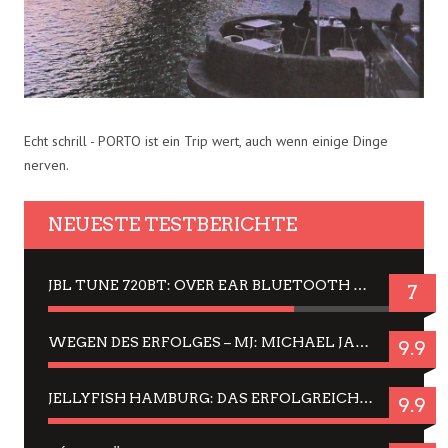
Echt schrill - PORTO ist ein Trip wert, auch wenn einige Dinge
nerven.
NEUESTE TESTBERICHTE
JBL TUNE 720BT: OVER EAR BLUETOOTH KOPFHÖRER UM DIE 50,-€ IM DAUER-TEST
7
WEGEN DES ERFOLGES – MJ: MICHAEL JACKSON MUSICAL IN EINER MATINEE SEHEN
9.9
JELLYFISH HAMBURG: DAS ERFOLGREICHE SOMMER-MENÜ 2025 IN GEFÜHLEN UND BILDERN
9.9