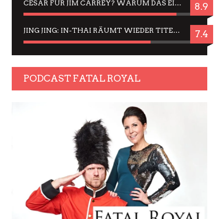
CÉSAR FÜR JIM CARREY? WARUM DAS EINER DER NERVIGSTEN ACTORS IST UND BLEIBT
8.9
JING JING: IN-THAI RÄUMT WIEDER TITEL AB – EIN ZWEI-STUNDEN-ERLEBNISBERICHT
7.4
PODCAST FATAL ROYAL