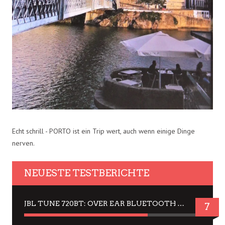
Echt schrill - PORTO ist ein Trip wert, auch wenn einige Dinge
nerven.
NEUESTE TESTBERICHTE
JBL TUNE 720BT: OVER EAR BLUETOOTH KOPFHÖRER UM DIE 50,-€ IM DAUER-TEST
7