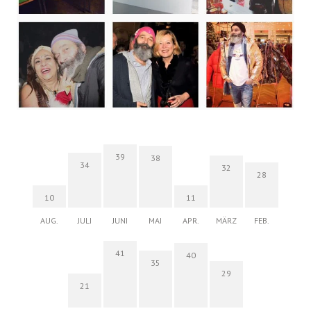
39
38
34
32
28
10
11
AUG.
JULI
JUNI
MAI
APR.
MÄRZ
FEB.
41
40
35
29
21