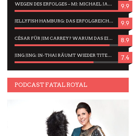
WEGEN DES ERFOLGES – MJ: MICHAEL JACKSON MUSICAL IN EINER MATINEE SEHEN
9.9
JELLYFISH HAMBURG: DAS ERFOLGREICHE SOMMER-MENÜ 2025 IN GEFÜHLEN UND BILDERN
9.9
CÉSAR FÜR JIM CARREY? WARUM DAS EINER DER NERVIGSTEN ACTORS IST UND BLEIBT
8.9
JING JING: IN-THAI RÄUMT WIEDER TITEL AB – EIN ZWEI-STUNDEN-ERLEBNISBERICHT
7.4
PODCAST FATAL ROYAL