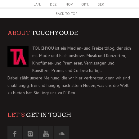
JAN.
DEZ.
NOV.
OKT.
SEP.
BACK TO TOP
ABOUT
TOUCHYOU.DE
TOUCHYOU ist ein Medien- und Freizeitblog, der sich
mit Mode und Fashionshows, Musik und Konzerten,
Kinofilmen- und Premieren, Vernissagen und
Künstlern, Promis und Co. beschäftigt.
Dabei zählt unsere Meinung, die wir hier verbreiten, denn wir sind
unabhängig, frei und hungrig nach allem Neuen, was uns die Welt
zu bieten hat. Sie liegt uns zu Füßen.
LET´S
GET IN TOUCH